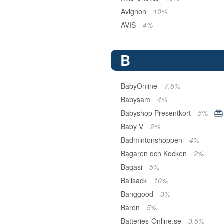
Avignon
10%
AVIS
4%
B
BabyOnline
7,5%
Babysam
4%
Babyshop Presentkort
5%
Baby V
2%
Badmintonshoppen
4%
Bagaren och Kocken
2%
Bagasi
5%
Ballsack
10%
Banggood
3%
Baron
5%
Batteries-Online.se
3,5%