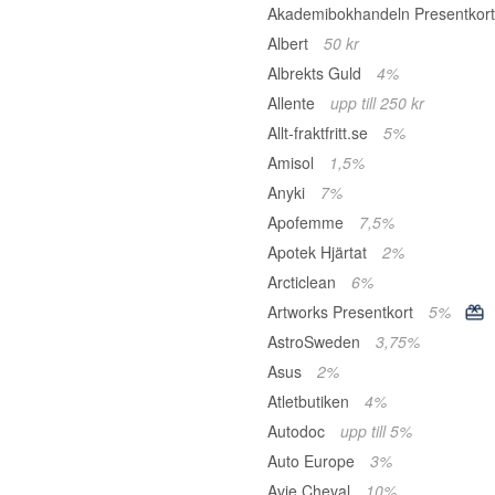
Akademibokhandeln Presentkor
Albert
50 kr
Albrekts Guld
4%
Allente
upp till 250 kr
Allt-fraktfritt.se
5%
Amisol
1,5%
Anyki
7%
Apofemme
7,5%
Apotek Hjärtat
2%
Arcticlean
6%
Artworks Presentkort
5%
AstroSweden
3,75%
Asus
2%
Atletbutiken
4%
Autodoc
upp till 5%
Auto Europe
3%
Avie Cheval
10%