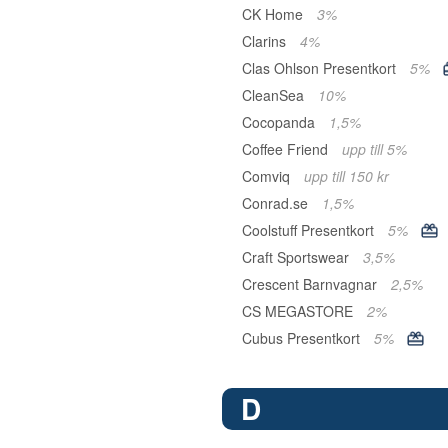
CK Home
3%
Clarins
4%
Clas Ohlson Presentkort
5%
CleanSea
10%
Cocopanda
1,5%
Coffee Friend
upp till 5%
Comviq
upp till 150 kr
Conrad.se
1,5%
Coolstuff Presentkort
5%
Craft Sportswear
3,5%
Crescent Barnvagnar
2,5%
CS MEGASTORE
2%
Cubus Presentkort
5%
D