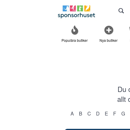
Populära butiker
Nya butiker
Du o
allt
A
B
C
D
E
F
G