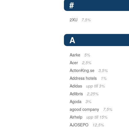
#
2XU
7,5%
A
Aarke
5%
Acer
2,5%
ActionKing.se
3,5%
Address hotels
1%
Adidas
upp till 3%
Adlibris
2,25%
Agoda
3%
agood company
7,5%
Airhelp
upp till 15%
AJOSEPO
12,5%