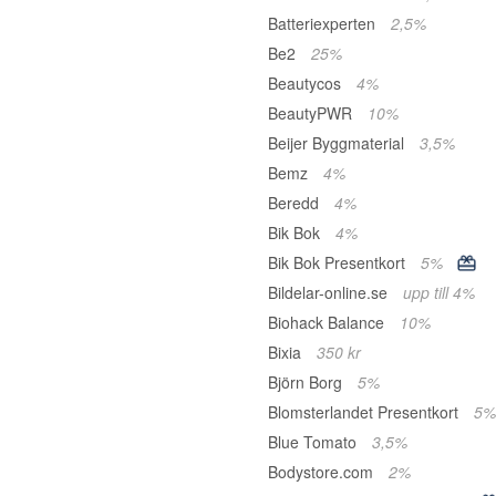
Batteriexperten
2,5%
Be2
25%
Beautycos
4%
BeautyPWR
10%
Beijer Byggmaterial
3,5%
Bemz
4%
Beredd
4%
Bik Bok
4%
Bik Bok Presentkort
5%
Bildelar-online.se
upp till 4%
Biohack Balance
10%
Bixia
350 kr
Björn Borg
5%
Blomsterlandet Presentkort
5%
Blue Tomato
3,5%
Bodystore.com
2%