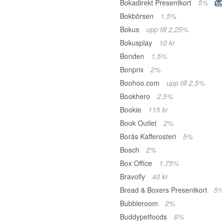
Bokadirekt Presentkort
5%
Bokbörsen
1,5%
Bokus
upp till 2,25%
Bokusplay
10 kr
Bonden
1,5%
Bonprix
2%
Boohoo.com
upp till 2,5%
Bookhero
2,5%
Bookie
115 kr
Book Outlet
2%
Borås Kafferosteri
5%
Bosch
2%
Box Office
1,75%
Bravofly
40 kr
Bread & Boxers Presentkort
5
Bubbleroom
2%
Buddypetfoods
6%