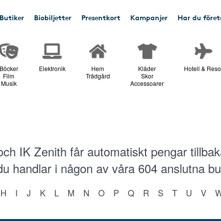
Butiker
Biobiljetter
Presentkort
Kampanjer
Har du före
Böcker
Elektronik
Hem
Kläder
Hotell & Reso
Film
Trädgård
Skor
Musik
Accessoarer
ch IK Zenith får automatiskt pengar tillba
 du handlar i någon av våra
604
anslutna bu
H
I
J
K
L
M
N
O
P
Q
R
S
T
U
V