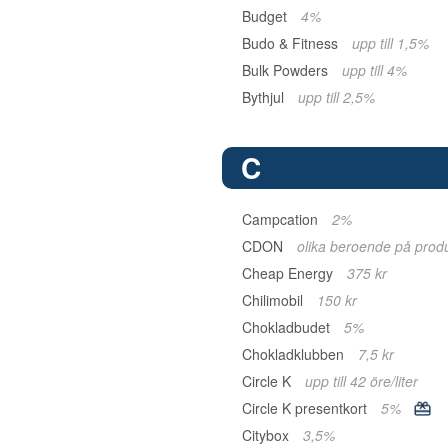
Budget
4%
Budo & Fitness
upp till 1,5%
Bulk Powders
upp till 4%
Bythjul
upp till 2,5%
C
Campcation
2%
CDON
olika beroende på prod
Cheap Energy
375 kr
Chilimobil
150 kr
Chokladbudet
5%
Chokladklubben
7,5 kr
Circle K
upp till 42 öre/liter
Circle K presentkort
5%
Citybox
3,5%