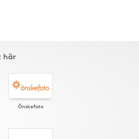
t här
Önskefoto