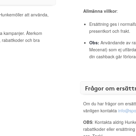
Allmänna villkor
:
 Hunkemöller att använda,
Ersättning ges i normalf
presentkort och frakt.
iva kampanjer. Återkom
, rabattkoder och bra
Obs:
Användande av raba
Mecenat) som ej utfärdat
din cashback går förlora
Frågor om ersätt
Om du har frågor om ersätt
vänligen kontakta
info@spo
OBS
: Kontakta aldrig Hunk
rabattkoder eller ersättnin