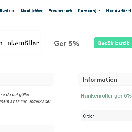
Butiker
Biobiljetter
Presentkort
Kampanjer
Har du före
Ger 5%
Besök butik
Information
ke då det gäller
Hunkemöller ger 5% 
timent av BH:ar, underkläder
Order
r