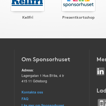
Kellfri
Presentkortsshop
Om Sponsorhuset
Mer
Adress
:
Lagergatan 1 Hus B19a, 4 tr
415 11 Göteborg
Lad
Kontakta oss
FAQ
Läs mer om Sponsorhuset