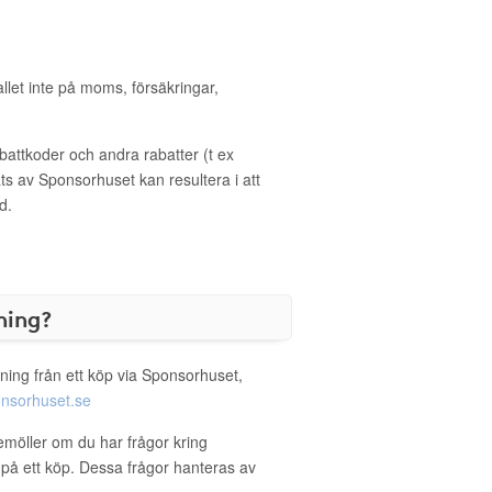
allet inte på moms, försäkringar,
ttkoder och andra rabatter (t ex
s av Sponsorhuset kan resultera i att
d.
ning?
ning från ett köp via Sponsorhuset,
nsorhuset.se
emöller om du har frågor kring
g på ett köp. Dessa frågor hanteras av