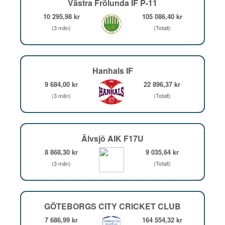
Västra Frölunda IF P-11
10 295,98 kr
105 086,40 kr
(3 mån)
(Totalt)
Hanhals IF
9 684,00 kr
22 896,37 kr
(3 mån)
(Totalt)
Älvsjö AIK F17U
8 868,30 kr
9 035,64 kr
(3 mån)
(Totalt)
GÖTEBORGS CITY CRICKET CLUB
7 686,99 kr
164 554,32 kr