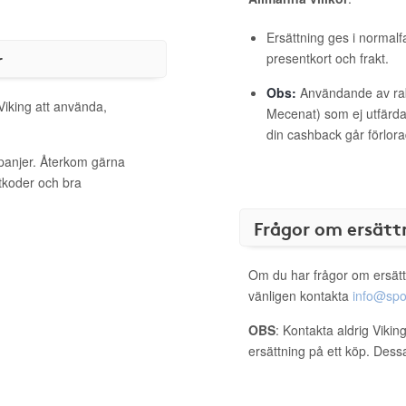
Ersättning ges i normalf
r
presentkort och frakt.
Obs:
Användande av raba
Viking att använda,
Mecenat) som ej utfärdat
din cashback går förlora
mpanjer. Återkom gärna
ttkoder och bra
Frågor om ersätt
Om du har frågor om ersätt
vänligen kontakta
info@spo
OBS
: Kontakta aldrig Vikin
ersättning på ett köp. Dess