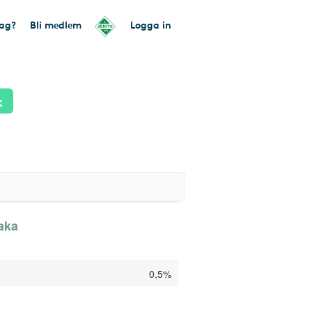
tag?
Bli medlem
Logga in
k
baka
0,5%