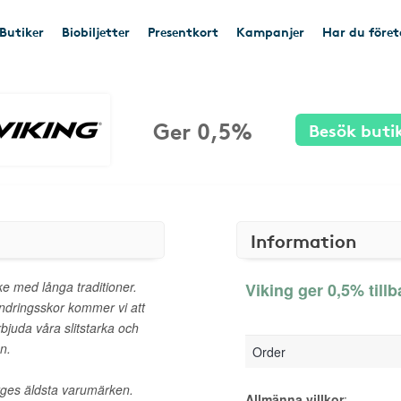
Butiker
Biobiljetter
Presentkort
Kampanjer
Har du före
Ger 0,5%
Besök buti
Information
e med långa traditioner.
Viking ger 0,5% till
andringsskor kommer vi att
bjuda våra slitstarka och
n.
Order
rges äldsta varumärken.
Allmänna villkor
: