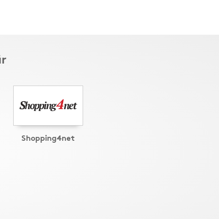
är
Shopping4net