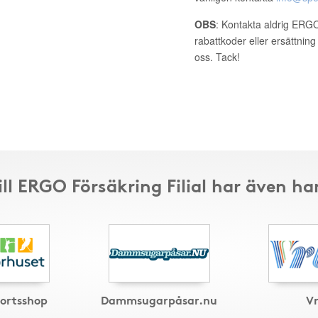
OBS
: Kontakta aldrig ERGO
rabattkoder eller ersättnin
oss. Tack!
ill ERGO Försäkring Filial har även ha
ortsshop
Dammsugarpåsar.nu
V