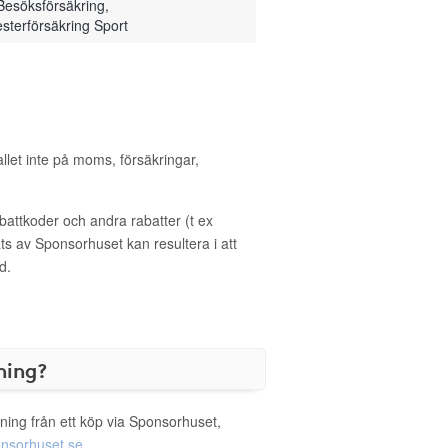
 Besöksförsäkring,
sterförsäkring Sport
allet inte på moms, försäkringar,
ttkoder och andra rabatter (t ex
s av Sponsorhuset kan resultera i att
d.
ning?
ning från ett köp via Sponsorhuset,
nsorhuset.se