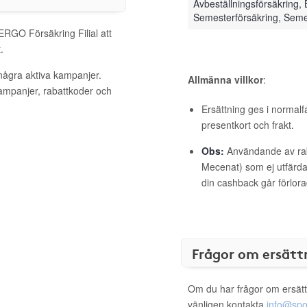
Avbeställningsförsäkring,
Semesterförsäkring, Seme
 ERGO Försäkring Filial att
.
 några aktiva kampanjer.
Allmänna villkor
:
kampanjer, rabattkoder och
Ersättning ges i normalf
presentkort och frakt.
Obs:
Användande av raba
Mecenat) som ej utfärdat
din cashback går förlora
Frågor om ersätt
Om du har frågor om ersätt
vänligen kontakta
info@spo