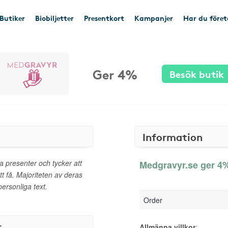
Butiker
Biobiljetter
Presentkort
Kampanjer
Har du före
Ger 4%
Besök butik
Information
a presenter och tycker att
Medgravyr.se ger 4%
att få. Majoriteten av deras
ersonliga text.
Order
r
Allmänna villkor
: