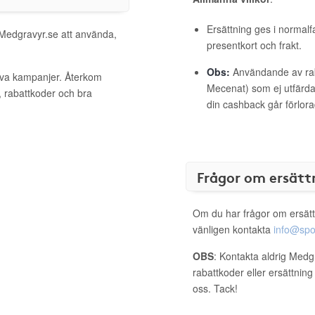
Ersättning ges i normalf
 Medgravyr.se att använda,
presentkort och frakt.
Obs:
Användande av raba
tiva kampanjer. Återkom
Mecenat) som ej utfärdat
, rabattkoder och bra
din cashback går förlora
Frågor om ersätt
Om du har frågor om ersätt
vänligen kontakta
info@spo
OBS
: Kontakta aldrig Medg
rabattkoder eller ersättnin
oss. Tack!