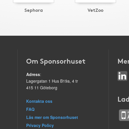
Sephora
VetZoo
Om Sponsorhuset
Mer
Adress
:
Lagergatan 1 Hus B19a, 4 tr
415 11 Göteborg
Lad
Kontakta oss
FAQ
Läs mer om Sponsorhuset
Privacy Policy