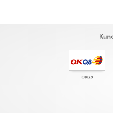
Kund
OKQ8