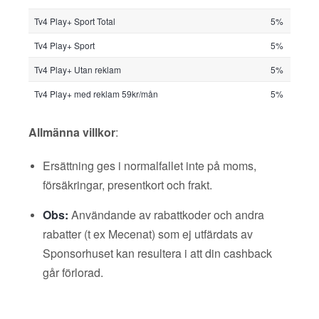
Tv4 Play+ Sport Total
5%
Tv4 Play+ Sport
5%
Tv4 Play+ Utan reklam
5%
Tv4 Play+ med reklam 59kr/mån
5%
Allmänna villkor
:
Ersättning ges i normalfallet inte på moms,
försäkringar, presentkort och frakt.
Obs:
Användande av rabattkoder och andra
rabatter (t ex Mecenat) som ej utfärdats av
Sponsorhuset kan resultera i att din cashback
går förlorad.