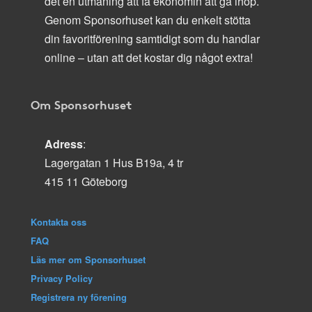
det en utmaning att få ekonomin att gå ihop.
Genom Sponsorhuset kan du enkelt stötta
din favoritförening samtidigt som du handlar
online – utan att det kostar dig något extra!
Om Sponsorhuset
Adress
:
Lagergatan 1 Hus B19a, 4 tr
415 11 Göteborg
Kontakta oss
FAQ
Läs mer om Sponsorhuset
Privacy Policy
Registrera ny förening