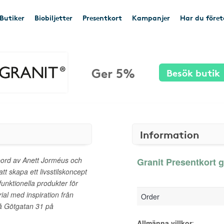
Butiker
Biobiljetter
Presentkort
Kampanjer
Har du före
Ger 5%
Besök butik
Information
ord av Anett Jorméus och
Granit Presentkort g
tt skapa ett livsstilskoncept
unktionella produkter för
ial med inspiration från
Order
å Götgatan 31 på
Allmänna villkor
: