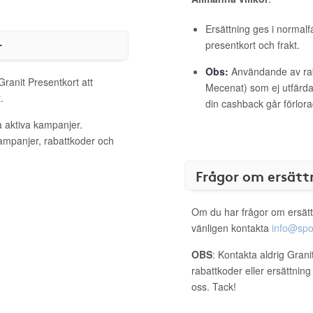
Ersättning ges i normalf
r
presentkort och frakt.
Obs:
Användande av raba
Granit Presentkort att
Mecenat) som ej utfärdat
.
din cashback går förlora
a aktiva kampanjer.
kampanjer, rabattkoder och
Frågor om ersätt
Om du har frågor om ersätt
vänligen kontakta
info@spo
OBS
: Kontakta aldrig Grani
rabattkoder eller ersättnin
oss. Tack!