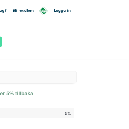
tag?
Bli medlem
Logga in
er 5% tillbaka
5%