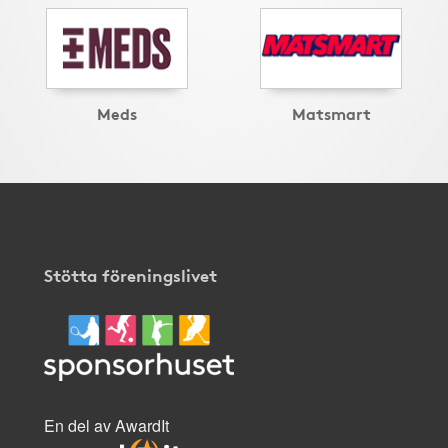
Meds
Matsmart
Stötta föreningslivet
En del av AwardIt