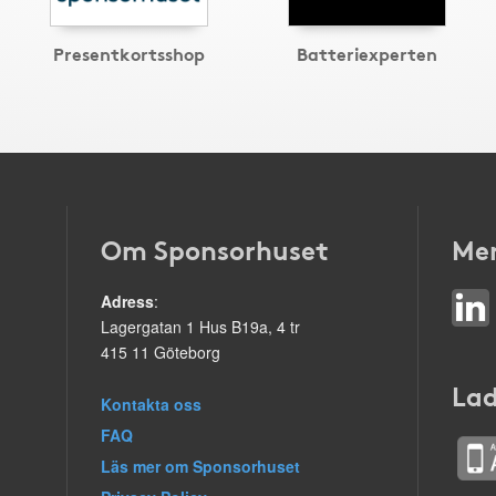
Presentkortsshop
Batteriexperten
Om Sponsorhuset
Mer
Adress
:
Lagergatan 1 Hus B19a, 4 tr
415 11 Göteborg
Lad
Kontakta oss
FAQ
Läs mer om Sponsorhuset