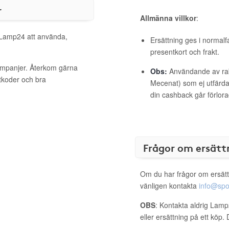
r
Allmänna villkor
:
l Lamp24 att använda,
Ersättning ges i normalf
presentkort och frakt.
ampanjer. Återkom gärna
Obs:
Användande av raba
ttkoder och bra
Mecenat) som ej utfärdat
din cashback går förlora
Frågor om ersätt
Om du har frågor om ersätt
vänligen kontakta
info@spo
OBS
: Kontakta aldrig Lamp
eller ersättning på ett köp