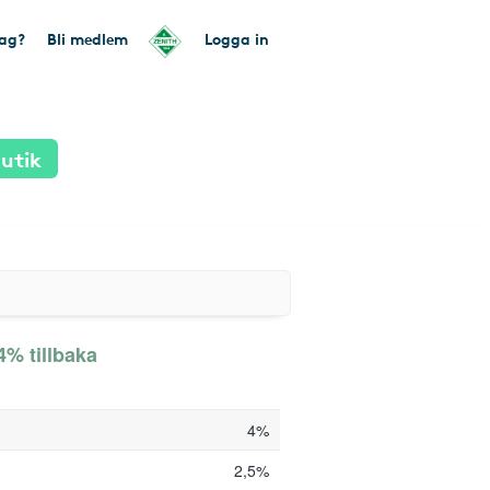
tag?
Bli medlem
Logga in
utik
4% tillbaka
4%
2,5%