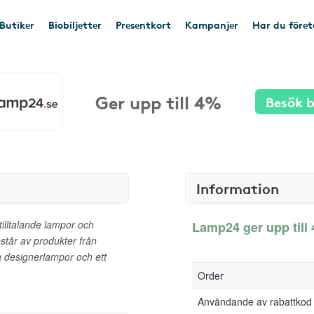
Butiker
Biobiljetter
Presentkort
Kampanjer
Har du före
Ger upp till 4%
Besök b
Information
illtalande lampor och
Lamp24 ger upp till 
estår av produkter från
a designerlampor och ett
Order
Användande av rabattkod