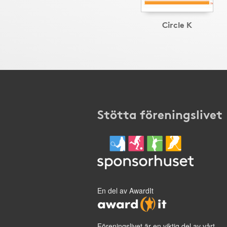
Circle K
Stötta föreningslivet
En del av AwardIt
Föreningslivet är en viktig del av vårt