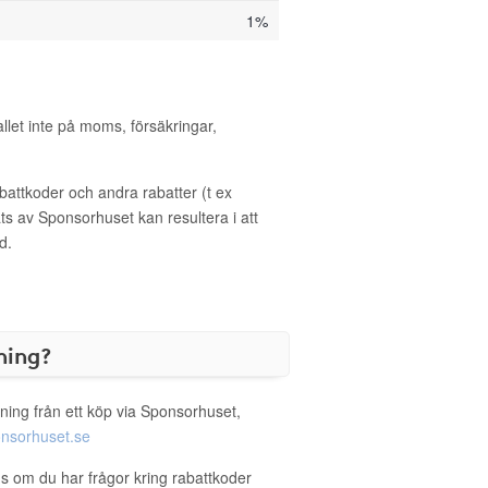
1%
allet inte på moms, försäkringar,
ttkoder och andra rabatter (t ex
s av Sponsorhuset kan resultera i att
d.
ning?
ning från ett köp via Sponsorhuset,
nsorhuset.se
us om du har frågor kring rabattkoder