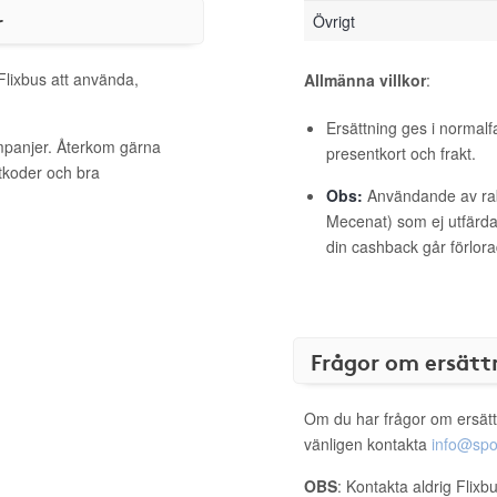
r
Övrigt
 Flixbus att använda,
Allmänna villkor
:
Ersättning ges i normalf
ampanjer. Återkom gärna
presentkort och frakt.
ttkoder och bra
Obs:
Användande av raba
Mecenat) som ej utfärdat
din cashback går förlora
Frågor om ersätt
Om du har frågor om ersätt
vänligen kontakta
info@spo
OBS
: Kontakta aldrig Flixb