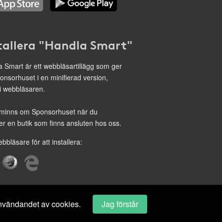
tallera "Handla Smart"
 Smart är ett webbläsartillägg som ger
onsorhuset i en minifierad version,
 i webbläsaren.
minns om Sponsorhuset när du
r en butik som finns ansluten hos oss.
ebbläsare för att installera:
 användandet av cookies.
Jag förstår