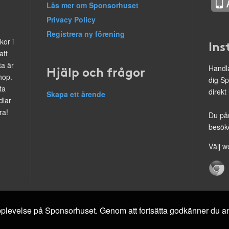
Läs mer om Sponsorhuset
Privacy Policy
Registrera ny förening
kor i
Ins
att
ta är
Hjälp och frågor
Handla
hop.
dig Sp
ta
direkt
Skapa ett ärende
dlar
ra!
Du på
besöke
Välj w
 upplevelse på Sponsorhuset. Genom att fortsätta godkänner du