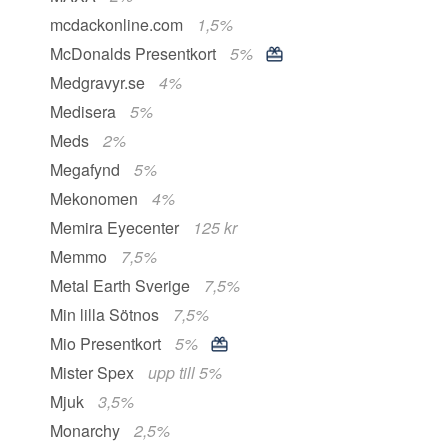
mcdackonline.com
1,5%
McDonalds Presentkort
5%
Medgravyr.se
4%
Medisera
5%
Meds
2%
Megafynd
5%
Mekonomen
4%
Memira Eyecenter
125 kr
Memmo
7,5%
Metal Earth Sverige
7,5%
Min lilla Sötnos
7,5%
Mio Presentkort
5%
Mister Spex
upp till 5%
Mjuk
3,5%
Monarchy
2,5%