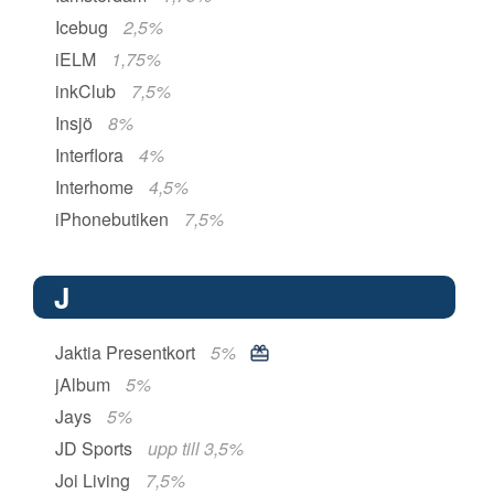
Icebug
2,5%
iELM
1,75%
inkClub
7,5%
Insjö
8%
Interflora
4%
Interhome
4,5%
iPhonebutiken
7,5%
J
Jaktia Presentkort
5%
jAlbum
5%
Jays
5%
JD Sports
upp till 3,5%
Joi Living
7,5%