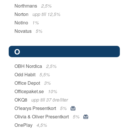
Northmans
2,5%
Norton
upp till 12,5%
Notino
1%
Novatus
5%
O
OBH Nordica
2,5%
Odd Habit
5,5%
Office Depot
3%
Officepaket.se
10%
OKQ8
upp till 37 öre/liter
O'learys Presentkort
5%
Olivia & Oliver Presentkort
5%
OnePlay
4,5%