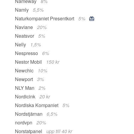
Nameway
8%
Namly
5,5%
Naturkompaniet Presentkort
5%
Naviane
20%
Neatsvor
5%
Nelly
1,5%
Nespresso
6%
Nestor Mobil
150 kr
Newchic
10%
Newport
3%
NLY Man
2%
Nordicink
20 kr
Nordiska Kompaniet
5%
Nordstjärnan
6,5%
nordvpn
20%
Norstatpanel
upp till 40 kr