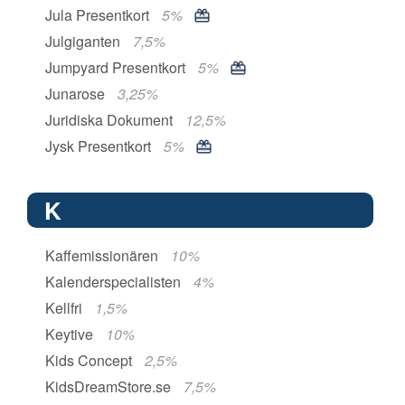
Jula Presentkort
5%
Julgiganten
7,5%
Jumpyard Presentkort
5%
Junarose
3,25%
Juridiska Dokument
12,5%
Jysk Presentkort
5%
K
Kaffemissionären
10%
Kalenderspecialisten
4%
Kellfri
1,5%
Keytive
10%
Kids Concept
2,5%
KidsDreamStore.se
7,5%