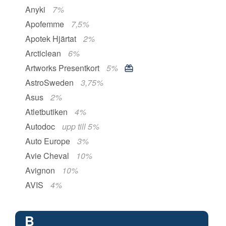
Anyki
7%
Apofemme
7,5%
Apotek Hjärtat
2%
Arcticlean
6%
Artworks Presentkort
5%
AstroSweden
3,75%
Asus
2%
Atletbutiken
4%
Autodoc
upp till 5%
Auto Europe
3%
Avie Cheval
10%
Avignon
10%
AVIS
4%
B