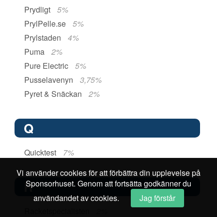
Prydligt
5%
PrylPelle.se
5%
Prylstaden
4%
Puma
2%
Pure Electric
5%
Pusselavenyn
3,75%
Pyret & Snäckan
2%
Q
Quicktest
7%
Vi använder cookies för att förbättra din upplevelse på
Sponsorhuset. Genom att fortsätta godkänner du
R
användandet av cookies.
Jag förstår
Racketspecialisten
2%