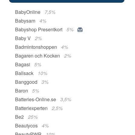
BabyOnline
7,5%
Babysam
4%
Babyshop Presentkort
5%
Baby V
2%
Badmintonshoppen
4%
Bagaren och Kocken
2%
Bagasi
5%
Ballsack
10%
Banggood
3%
Baron
5%
Batteries-Online.se
3,5%
Batteriexperten
2,5%
Be2
25%
Beautycos
4%
BeautyPWR
10%