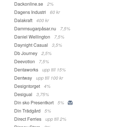
Dackonline.se
2%
Dagens Industri
60 kr
Dalakraft
400 kr
Dammsugarpåsar.nu
7,5%
Daniel Wellington
7,5%
Daynight Casual
3,5%
Db Journey
2,5%
Deevotion
7,5%
Dentaworks
upp till 15%
Dentway
upp till 100 kr
Designtorget
4%
Desigual
3,75%
Din sko Presentkort
5%
Din Trädgård
5%
Direct Ferries
upp till 2%