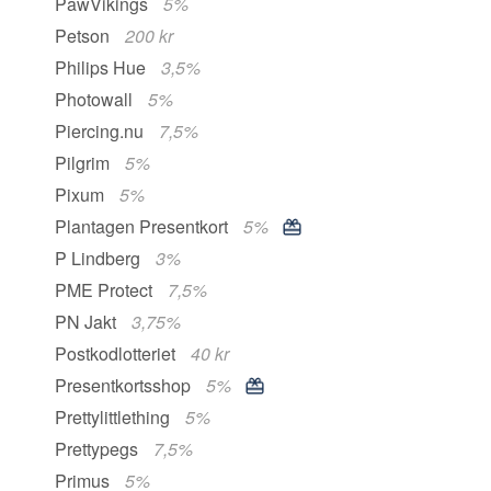
PawVikings
5%
Petson
200 kr
Philips Hue
3,5%
Photowall
5%
Piercing.nu
7,5%
Pilgrim
5%
Pixum
5%
Plantagen Presentkort
5%
P Lindberg
3%
PME Protect
7,5%
PN Jakt
3,75%
Postkodlotteriet
40 kr
Presentkortsshop
5%
Prettylittlething
5%
Prettypegs
7,5%
Primus
5%