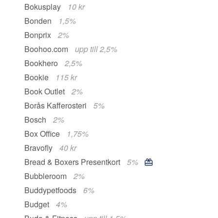
Bokusplay
10 kr
Bonden
1,5%
Bonprix
2%
Boohoo.com
upp till 2,5%
Bookhero
2,5%
Bookie
115 kr
Book Outlet
2%
Borås Kafferosteri
5%
Bosch
2%
Box Office
1,75%
Bravofly
40 kr
Bread & Boxers Presentkort
5%
Bubbleroom
2%
Buddypetfoods
6%
Budget
4%