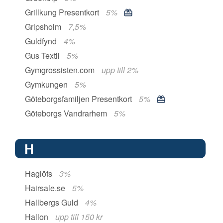
Grillkung Presentkort
5%
Gripsholm
7,5%
Guldfynd
4%
Gus Textil
5%
Gymgrossisten.com
upp till 2%
Gymkungen
5%
Göteborgsfamiljen Presentkort
5%
Göteborgs Vandrarhem
5%
H
Haglöfs
3%
Hairsale.se
5%
Hallbergs Guld
4%
Hallon
upp till 150 kr