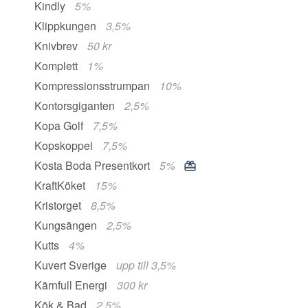
Kindly
5%
Klippkungen
3,5%
Knivbrev
50 kr
Komplett
1%
Kompressionsstrumpan
10%
Kontorsgiganten
2,5%
Kopa Golf
7,5%
Kopskoppel
7,5%
Kosta Boda Presentkort
5%
KraftKöket
15%
Kristorget
8,5%
Kungsängen
2,5%
Kutts
4%
Kuvert Sverige
upp till 3,5%
Kärnfull Energi
300 kr
Kök & Bad
2,5%