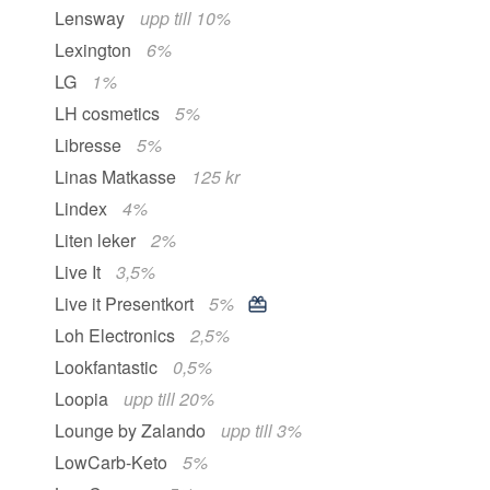
Lensway
upp till 10%
Lexington
6%
LG
1%
LH cosmetics
5%
Libresse
5%
Linas Matkasse
125 kr
Lindex
4%
Liten leker
2%
Live It
3,5%
Live it Presentkort
5%
Loh Electronics
2,5%
Lookfantastic
0,5%
Loopia
upp till 20%
Lounge by Zalando
upp till 3%
LowCarb-Keto
5%