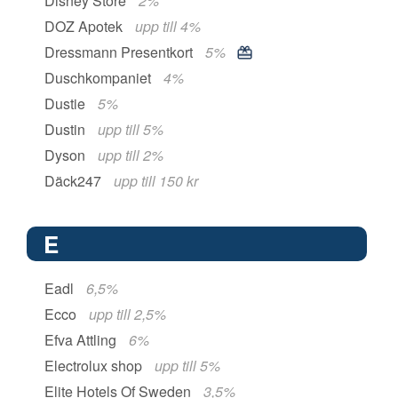
Disney Store
2%
DOZ Apotek
upp till 4%
Dressmann Presentkort
5%
Duschkompaniet
4%
Dustie
5%
Dustin
upp till 5%
Dyson
upp till 2%
Däck247
upp till 150 kr
E
Eadl
6,5%
Ecco
upp till 2,5%
Efva Attling
6%
Electrolux shop
upp till 5%
Elite Hotels Of Sweden
3,5%