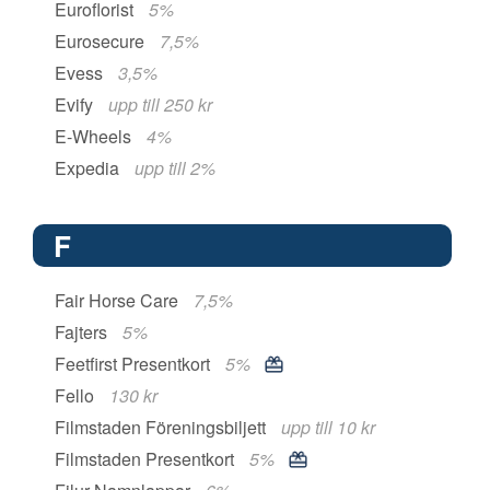
Euroflorist
5%
Eurosecure
7,5%
Evess
3,5%
Evify
upp till 250 kr
E-Wheels
4%
Expedia
upp till 2%
F
Fair Horse Care
7,5%
Fajters
5%
Feetfirst Presentkort
5%
Fello
130 kr
Filmstaden Föreningsbiljett
upp till 10 kr
Filmstaden Presentkort
5%