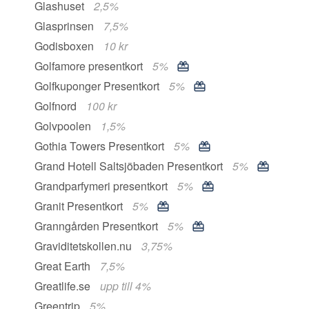
Glashuset
2,5%
Glasprinsen
7,5%
Godisboxen
10 kr
Golfamore presentkort
5%
Golfkuponger Presentkort
5%
Golfnord
100 kr
Golvpoolen
1,5%
Gothia Towers Presentkort
5%
Grand Hotell Saltsjöbaden Presentkort
5%
Grandparfymeri presentkort
5%
Granit Presentkort
5%
Granngården Presentkort
5%
Graviditetskollen.nu
3,75%
Great Earth
7,5%
Greatlife.se
upp till 4%
Greentrip
5%