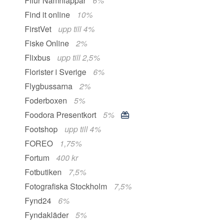
Filur Namnlappar
6%
Find it online
10%
FirstVet
upp till 4%
Fiske Online
2%
Flixbus
upp till 2,5%
Florister i Sverige
6%
Flygbussarna
2%
Foderboxen
5%
Foodora Presentkort
5%
Footshop
upp till 4%
FOREO
1,75%
Fortum
400 kr
Fotbutiken
7,5%
Fotografiska Stockholm
7,5%
Fynd24
6%
Fyndakläder
5%