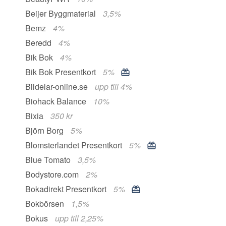
Beijer Byggmaterial
3,5%
Bemz
4%
Beredd
4%
Bik Bok
4%
Bik Bok Presentkort
5%
Bildelar-online.se
upp till 4%
Biohack Balance
10%
Bixia
350 kr
Björn Borg
5%
Blomsterlandet Presentkort
5%
Blue Tomato
3,5%
Bodystore.com
2%
Bokadirekt Presentkort
5%
Bokbörsen
1,5%
Bokus
upp till 2,25%