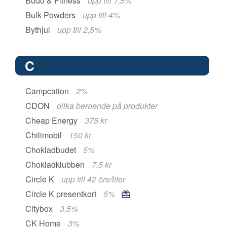
Budo & Fitness
upp till 1,5%
Bulk Powders
upp till 4%
Bythjul
upp till 2,5%
C
Campcation
2%
CDON
olika beroende på produkter
Cheap Energy
375 kr
Chilimobil
150 kr
Chokladbudet
5%
Chokladklubben
7,5 kr
Circle K
upp till 42 öre/liter
Circle K presentkort
5%
Citybox
3,5%
CK Home
3%