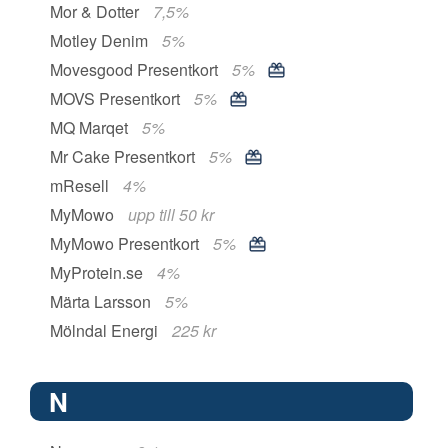
Mor & Dotter
7,5%
Motley Denim
5%
Movesgood Presentkort
5%
MOVS Presentkort
5%
MQ Marqet
5%
Mr Cake Presentkort
5%
mResell
4%
MyMowo
upp till 50 kr
MyMowo Presentkort
5%
MyProtein.se
4%
Märta Larsson
5%
Mölndal Energi
225 kr
N