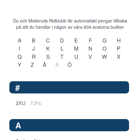
Du och Melleruds Ridklubb får automatiskt pengar tillbaka
på allt du handlar i någon av våra
604
anslutna butiker
A
B
C
D
E
F
G
H
I
J
K
L
M
N
O
P
Q
R
S
T
U
V
W
X
Y
Z
Å
Ä
Ö
#
2XU
7,5%
A