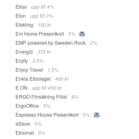
Ellos
upp till 4%
Elon
upp till 3%
Elskling
150 kr
Em Home Presentkort
5%
EMP powered by Sweden Rock
2%
Energi2
375 kr
Enjify
3,5%
Enjoy Travel
1,5%
Enkla Elbolaget
400 kr
E.ON
upp till 450 kr
ERGO Försäkring Filial
8%
ErgoOffice
5%
Espresso House Presentkort
5%
eStore
5%
Etnomat
5%