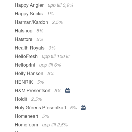
Happy Angler
upp till 3,9%
Happy Socks
1%
Harman/Kardon
2,5%
Hatshop
5%
Hatstore
5%
Health Royals
3%
HelloFresh
upp till 100 kr
Helloprint
upp till 6%
Helly Hansen
5%
HENRIK
5%
H&M Presentkort
5%
Holdit
2,5%
Holy Greens Presentkort
5%
Homeheart
5%
Homeroom
upp till 2,5%