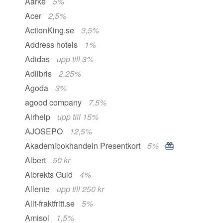
Aarke
5%
Acer
2,5%
ActionKing.se
3,5%
Address hotels
1%
Adidas
upp till 3%
Adlibris
2,25%
Agoda
3%
agood company
7,5%
Airhelp
upp till 15%
AJOSEPO
12,5%
Akademibokhandeln Presentkort
5%
Albert
50 kr
Albrekts Guld
4%
Allente
upp till 250 kr
Allt-fraktfritt.se
5%
Amisol
1,5%