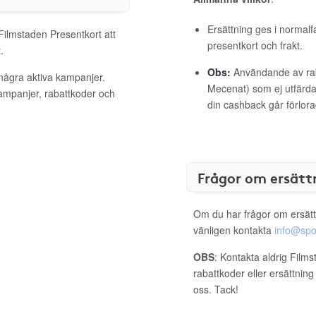
Ersättning ges i normalf
 Filmstaden Presentkort att
presentkort och frakt.
.
Obs:
Användande av raba
 några aktiva kampanjer.
Mecenat) som ej utfärdat
kampanjer, rabattkoder och
din cashback går förlora
Frågor om ersätt
Om du har frågor om ersätt
vänligen kontakta
info@spo
OBS
: Kontakta aldrig Film
rabattkoder eller ersättnin
oss. Tack!