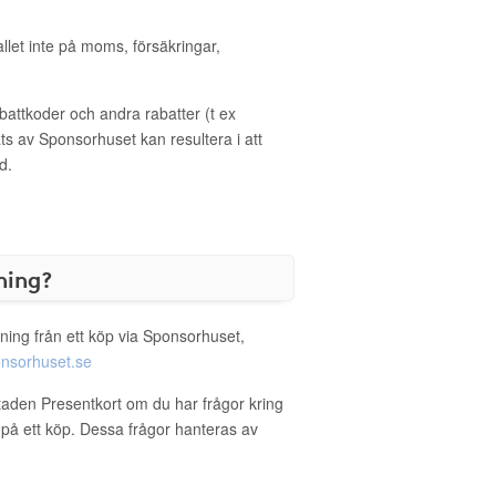
allet inte på moms, försäkringar,
ttkoder och andra rabatter (t ex
s av Sponsorhuset kan resultera i att
d.
ning?
ning från ett köp via Sponsorhuset,
nsorhuset.se
staden Presentkort om du har frågor kring
g på ett köp. Dessa frågor hanteras av