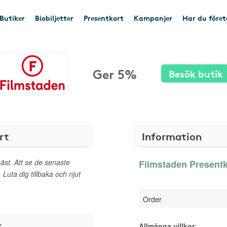
Butiker
Biobiljetter
Presentkort
Kampanjer
Har du före
Ger 5%
Besök butik
rt
Information
äst. Att se de senaste
Filmstaden Presentk
 Luta dig tillbaka och njut
Order
r
Allmänna villkor
: