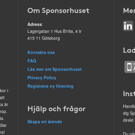
Om Sponsorhuset
Mer
Adress
:
Lagergatan 1 Hus B19a, 4 tr
415 11 Göteborg
Lad
Kontakta oss
FAQ
Läs mer om Sponsorhuset
Privacy Policy
Registrera ny förening
kor i
Ins
att
ta är
Hjälp och frågor
Handla
hop.
dig Sp
ta
direkt
Skapa ett ärende
dlar
ra!
Du på