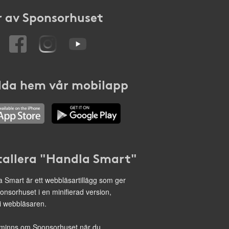
 av Sponsorhuset
da hem vår mobilapp
tallera "Handla Smart"
 Smart är ett webbläsartillägg som ger
onsorhuset i en minifierad version,
 i webbläsaren.
minns om Sponsorhuset när du