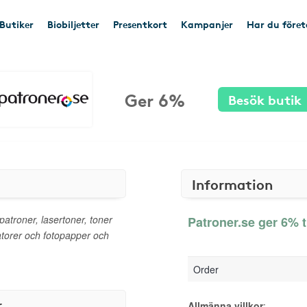
Butiker
Biobiljetter
Presentkort
Kampanjer
Har du före
Ger 6%
Besök butik
Information
patroner, lasertoner, toner
Patroner.se ger 6% t
piatorer och fotopapper och
Order
r
Allmänna villkor
: