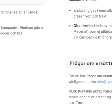
Ersättning ges i normalf
 Patroner.se att använda,
presentkort och frakt.
Obs:
Användande av raba
va kampanjer. Återkom gärna
Mecenat) som ej utfärdat
ttkoder och bra
din cashback går förlora
Frågor om ersätt
Om du har frågor om ersätt
vänligen kontakta
info@spo
OBS
: Kontakta aldrig Patr
rabattkoder eller ersättnin
oss. Tack!