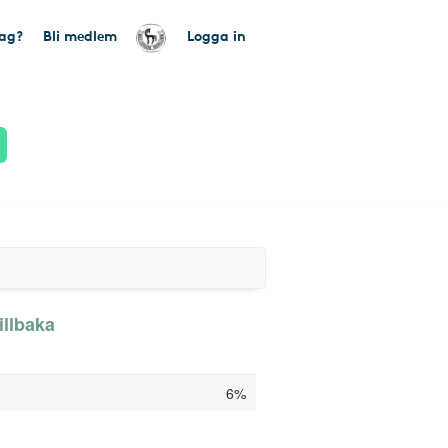
tag?
Bli medlem
Logga in
illbaka
6%