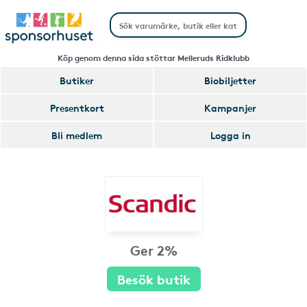
Köp genom denna sida stöttar Melleruds Ridklubb
Butiker
Biobiljetter
Presentkort
Kampanjer
Bli medlem
Logga in
Ger 2%
Besök butik