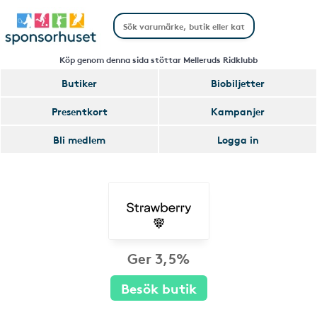
Köp genom denna sida stöttar Melleruds Ridklubb
Butiker
Biobiljetter
Presentkort
Kampanjer
Bli medlem
Logga in
Ger 3,5%
Besök butik