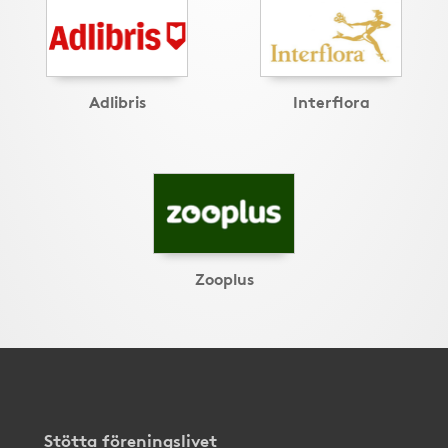
Adlibris
Interflora
Zooplus
Stötta föreningslivet