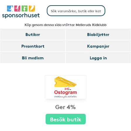
Köp genom denna sida stöttar Melleruds Ridklubb
Butiker
Biobiljetter
Presentkort
Kampanjer
Bli medlem
Logga in
Ger 4%
Besök butik