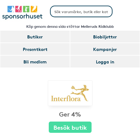
Köp genom denna sida stöttar Melleruds Ridklubb
Butiker
Biobiljetter
Presentkort
Kampanjer
Bli medlem
Logga in
Ger 4%
Besök butik