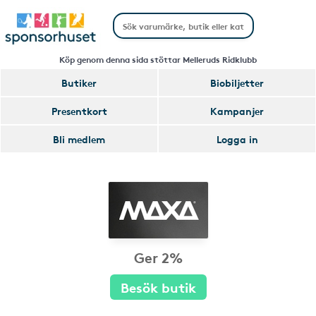
Köp genom denna sida stöttar Melleruds Ridklubb
Butiker
Biobiljetter
Presentkort
Kampanjer
Bli medlem
Logga in
Ger 2%
Besök butik