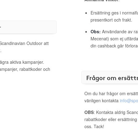
Ersättning ges i normalf
presentkort och frakt.
r
Obs:
Användande av raba
Mecenat) som ej utfärdat
 Scandinavian Outdoor att
din cashback går förlora
.
ågra aktiva kampanjer.
kampanjer, rabattkoder och
Frågor om ersätt
Om du har frågor om ersätt
vänligen kontakta
info@spo
OBS
: Kontakta aldrig Scan
rabattkoder eller ersättnin
oss. Tack!