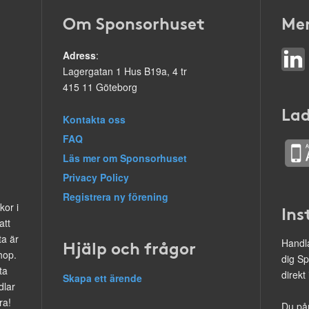
Om Sponsorhuset
Mer
Adress
:
Lagergatan 1 Hus B19a, 4 tr
415 11 Göteborg
Lad
Kontakta oss
FAQ
Läs mer om Sponsorhuset
Privacy Policy
Registrera ny förening
kor i
Ins
att
ta är
Hjälp och frågor
Handla
hop.
dig Sp
ta
direkt
Skapa ett ärende
dlar
ra!
Du på