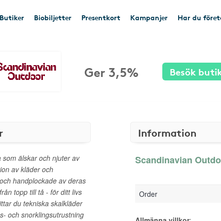
Butiker
Biobiljetter
Presentkort
Kampanjer
Har du före
Ger 3,5%
Besök buti
r
Information
a som älskar och njuter av
Scandinavian Outdoo
tion av kläder och
 och handplockade av deras
 topp till tå - för ditt livs
Order
ittar du tekniska skalkläder
gs- och snorklingsutrustning
Allmänna villkor
: