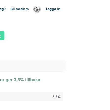
tag?
Bli medlem
Logga in
k
r ger 3,5% tillbaka
3,5%