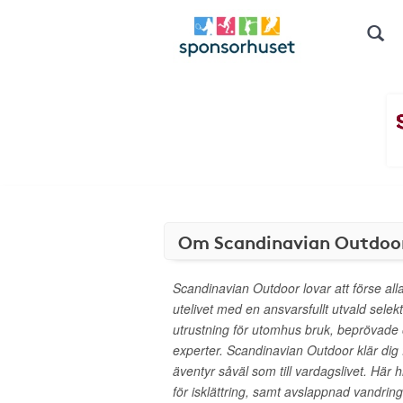
Om Scandinavian Outdoo
Scandinavian Outdoor lovar att förse all
utelivet med en ansvarsfullt utvald selek
utrustning för utomhus bruk, beprövade
experter. Scandinavian Outdoor klär dig från
äventyr såväl som till vardagslivet. Här h
för isklättring, samt avslappnad vandrin