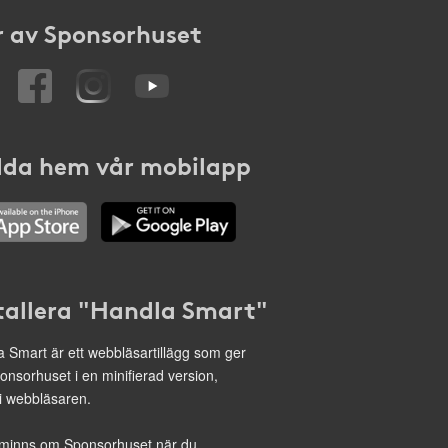
 av Sponsorhuset
da hem vår mobilapp
tallera "Handla Smart"
 Smart är ett webbläsartillägg som ger
onsorhuset i en minifierad version,
 i webbläsaren.
minns om Sponsorhuset när du