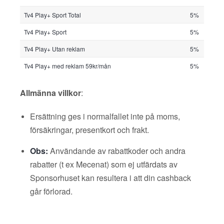
Tv4 Play+ Sport Total
5%
Tv4 Play+ Sport
5%
Tv4 Play+ Utan reklam
5%
Tv4 Play+ med reklam 59kr/mån
5%
Allmänna villkor
:
Ersättning ges i normalfallet inte på moms,
försäkringar, presentkort och frakt.
Obs:
Användande av rabattkoder och andra
rabatter (t ex Mecenat) som ej utfärdats av
Sponsorhuset kan resultera i att din cashback
går förlorad.