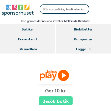
Köp genom denna sida stöttar Melleruds Ridklubb
Butiker
Biobiljetter
Presentkort
Kampanjer
Bli medlem
Logga in
Ger 10 kr
Besök butik