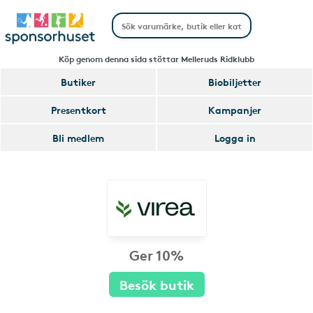
Köp genom denna sida stöttar Melleruds Ridklubb
Butiker
Biobiljetter
Presentkort
Kampanjer
Bli medlem
Logga in
Ger 10%
Besök butik