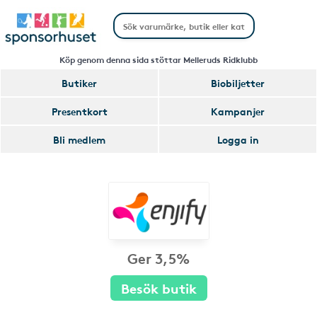
Köp genom denna sida stöttar Melleruds Ridklubb
Butiker
Biobiljetter
Presentkort
Kampanjer
Bli medlem
Logga in
Ger 3,5%
Besök butik