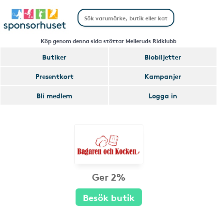
Köp genom denna sida stöttar Melleruds Ridklubb
Butiker
Biobiljetter
Presentkort
Kampanjer
Bli medlem
Logga in
Ger 2%
Besök butik