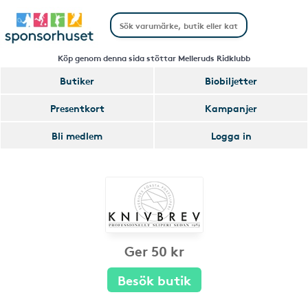
Köp genom denna sida stöttar Melleruds Ridklubb
Butiker
Biobiljetter
Presentkort
Kampanjer
Bli medlem
Logga in
Ger 50 kr
Besök butik