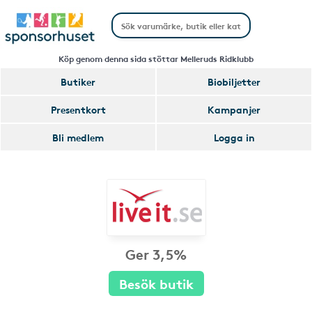
Köp genom denna sida stöttar Melleruds Ridklubb
Butiker
Biobiljetter
Presentkort
Kampanjer
Bli medlem
Logga in
Ger 3,5%
Besök butik