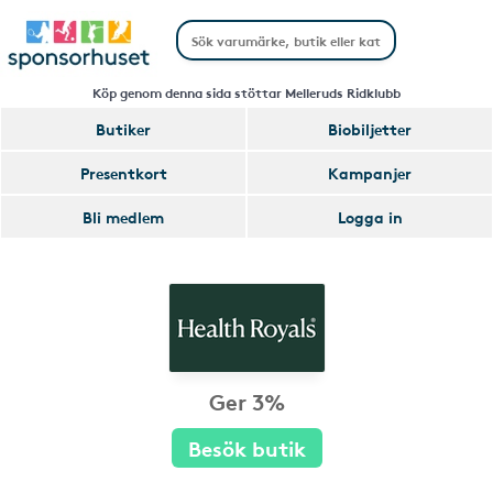
Köp genom denna sida stöttar Melleruds Ridklubb
Butiker
Biobiljetter
Presentkort
Kampanjer
Bli medlem
Logga in
Ger 3%
Besök butik