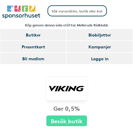
Köp genom denna sida stöttar Melleruds Ridklubb
Butiker
Biobiljetter
Presentkort
Kampanjer
Bli medlem
Logga in
Ger 0,5%
Besök butik