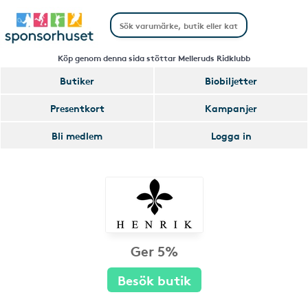
Köp genom denna sida stöttar Melleruds Ridklubb
Butiker
Biobiljetter
Presentkort
Kampanjer
Bli medlem
Logga in
Ger 5%
Besök butik