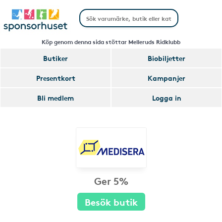
Köp genom denna sida stöttar Melleruds Ridklubb
Butiker
Biobiljetter
Presentkort
Kampanjer
Bli medlem
Logga in
Ger 5%
Besök butik