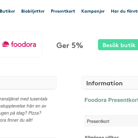
Butiker
Biobiljetter
Presentkort
Kampanjer
Har du före
Ger 5%
Besök butik
Information
ranstjänst med tusentals
Foodora Presentkort
atupplevelse från en av
sugen på idag? Pizza?
a finner du allt!
Presentkort
Allmänna villkor
: