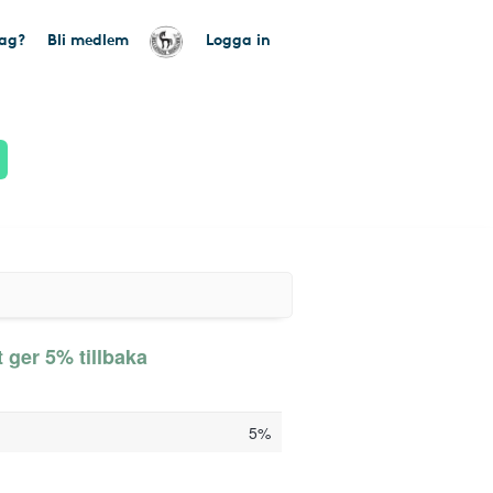
tag?
Bli medlem
Logga in
 ger 5% tillbaka
5%