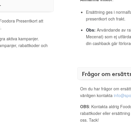
r
Ersättning ges i normalf
presentkort och frakt.
 Foodora Presentkort att
.
Obs:
Användande av raba
Mecenat) som ej utfärdat
gra aktiva kampanjer.
din cashback går förlora
kampanjer, rabattkoder och
Frågor om ersätt
Om du har frågor om ersätt
vänligen kontakta
info@spo
OBS
: Kontakta aldrig Food
rabattkoder eller ersättnin
oss. Tack!