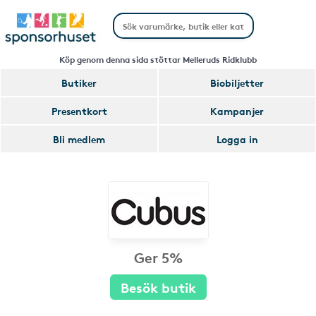
Köp genom denna sida stöttar Melleruds Ridklubb
Butiker
Biobiljetter
Presentkort
Kampanjer
Bli medlem
Logga in
Ger 5%
Besök butik