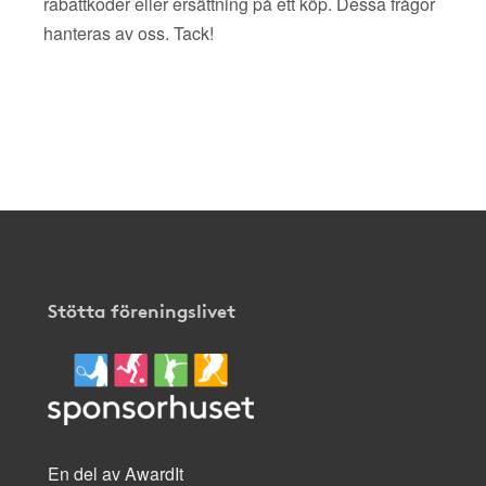
rabattkoder eller ersättning på ett köp. Dessa frågor
hanteras av oss. Tack!
Stötta föreningslivet
En del av AwardIt