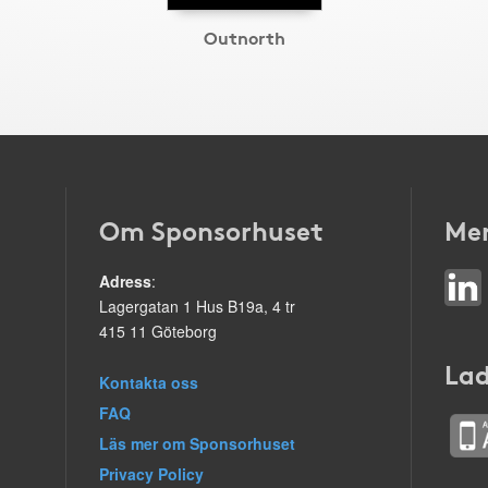
Outnorth
Om Sponsorhuset
Mer
Adress
:
Lagergatan 1 Hus B19a, 4 tr
415 11 Göteborg
Lad
Kontakta oss
FAQ
Läs mer om Sponsorhuset
Privacy Policy