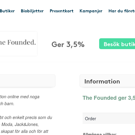
Butiker
Biobiljetter
Presentkort
Kampanjer
Har du före
Ger 3,5%
Besök buti
Information
tion online med noga
The Founded ger 3,5
ch barn.
bt och enkelt precis som du
Order
ro Moda, Jack&Jones,
apat för alla och för att
Allmänna villkor
: