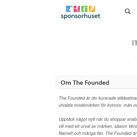
Om The Founded
The Founded är din kurerade stildestina
utvalda modemärken för kvinnor, män o
Upptäck något nytt när du shoppar snab
vill med ett urval av märken, såsom Ve
NameIt och många fler. The Founded är sk