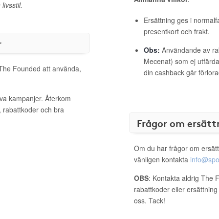
ivsstil.
Ersättning ges i normalf
presentkort och frakt.
r
Obs:
Användande av raba
Mecenat) som ej utfärdat
l The Founded att använda,
din cashback går förlora
iva kampanjer. Återkom
, rabattkoder och bra
Frågor om ersätt
Om du har frågor om ersätt
vänligen kontakta
info@spo
OBS
: Kontakta aldrig The 
rabattkoder eller ersättnin
oss. Tack!