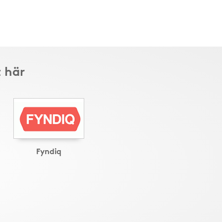
 här
Fyndiq