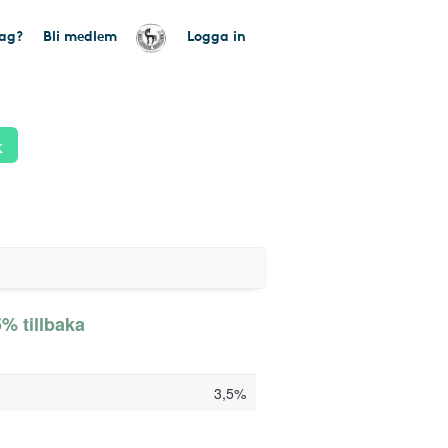
tag?
Bli medlem
Logga in
k
% tillbaka
3,5%