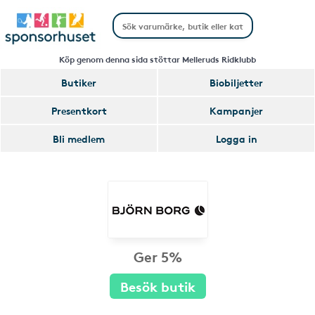
Köp genom denna sida stöttar Melleruds Ridklubb
Butiker
Biobiljetter
Presentkort
Kampanjer
Bli medlem
Logga in
Ger 5%
Besök butik