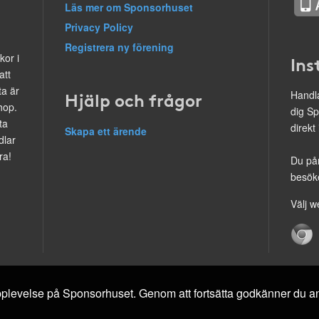
Läs mer om Sponsorhuset
Privacy Policy
Registrera ny förening
kor i
Ins
att
ta är
Hjälp och frågor
Handla
hop.
dig Sp
ta
direkt
Skapa ett ärende
dlar
ra!
Du på
besöke
Välj w
 upplevelse på Sponsorhuset. Genom att fortsätta godkänner du