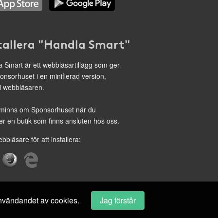
tallera "Handla Smart"
 Smart är ett webbläsartillägg som ger
onsorhuset i en minifierad version,
 i webbläsaren.
minns om Sponsorhuset när du
r en butik som finns ansluten hos oss.
ebbläsare för att installera:
 användandet av cookies.
Jag förstår