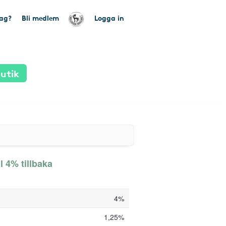
tag?
Bli medlem
Logga in
utik
ll 4% tillbaka
4%
1,25%