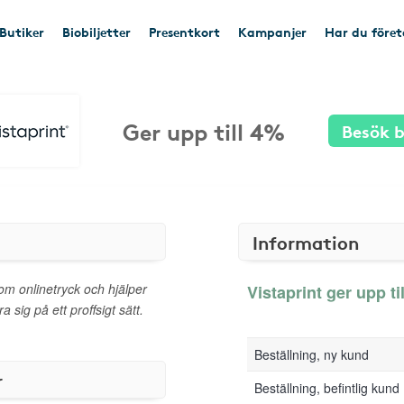
Butiker
Biobiljetter
Presentkort
Kampanjer
Har du före
Ger upp till 4%
Besök b
Information
nom onlinetryck och hjälper
Vistaprint ger upp ti
 sig på ett proffsigt sätt.
Beställning, ny kund
r
Beställning, befintlig kund