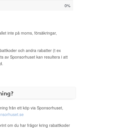
0%
allet inte på moms, försäkringar,
ttkoder och andra rabatter (t ex
s av Sponsorhuset kan resultera i att
d.
ning?
ning från ett köp via Sponsorhuset,
nsorhuset.se
print om du har frågor kring rabattkoder