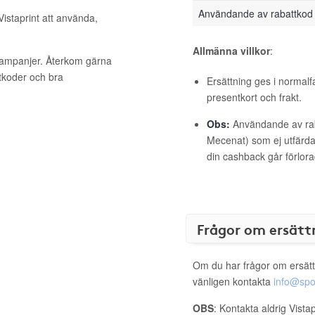
Användande av rabattkod
Vistaprint att använda,
Allmänna villkor
:
 kampanjer. Återkom gärna
ttkoder och bra
Ersättning ges i normalf
presentkort och frakt.
Obs:
Användande av raba
Mecenat) som ej utfärdat
din cashback går förlora
Frågor om ersätt
Om du har frågor om ersätt
vänligen kontakta
info@spo
OBS
: Kontakta aldrig Vista