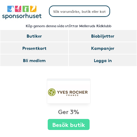
Köp genom denna sida stöttar Melleruds Ridklubb
Butiker
Biobiljetter
Presentkort
Kampanjer
Bli medlem
Logga in
Ger 3%
Besök butik