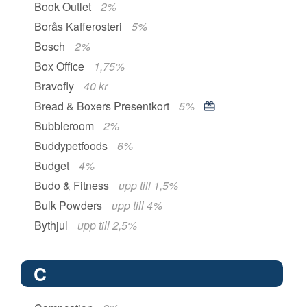
Book Outlet
2%
Borås Kafferosteri
5%
Bosch
2%
Box Office
1,75%
Bravofly
40 kr
Bread & Boxers Presentkort
5%
Bubbleroom
2%
Buddypetfoods
6%
Budget
4%
Budo & Fitness
upp till 1,5%
Bulk Powders
upp till 4%
Bythjul
upp till 2,5%
C