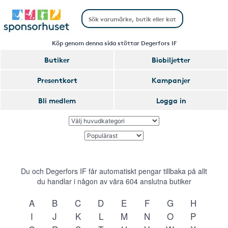
Köp genom denna sida stöttar Degerfors IF
Butiker
Biobiljetter
Presentkort
Kampanjer
Bli medlem
Logga in
Du och Degerfors IF får automatiskt pengar tillbaka på allt
du handlar i någon av våra
604
anslutna butiker
A
B
C
D
E
F
G
H
I
J
K
L
M
N
O
P