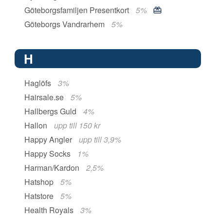
Göteborgsfamiljen Presentkort
5%
Göteborgs Vandrarhem
5%
H
Haglöfs
3%
Hairsale.se
5%
Hallbergs Guld
4%
Hallon
upp till 150 kr
Happy Angler
upp till 3,9%
Happy Socks
1%
Harman/Kardon
2,5%
Hatshop
5%
Hatstore
5%
Health Royals
3%