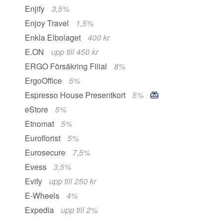
Enjify
3,5%
Enjoy Travel
1,5%
Enkla Elbolaget
400 kr
E.ON
upp till 450 kr
ERGO Försäkring Filial
8%
ErgoOffice
5%
Espresso House Presentkort
5%
eStore
5%
Etnomat
5%
Euroflorist
5%
Eurosecure
7,5%
Evess
3,5%
Evify
upp till 250 kr
E-Wheels
4%
Expedia
upp till 2%