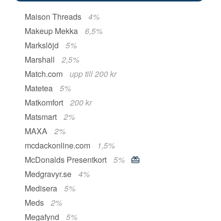
Maison Threads
4%
Makeup Mekka
6,5%
Markslöjd
5%
Marshall
2,5%
Match.com
upp till 200 kr
Matetea
5%
Matkomfort
200 kr
Matsmart
2%
MAXA
2%
mcdackonline.com
1,5%
McDonalds Presentkort
5%
Medgravyr.se
4%
Medisera
5%
Meds
2%
Megafynd
5%