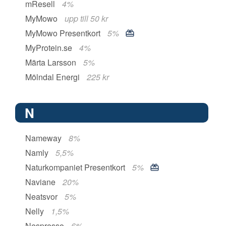
mResell
4%
MyMowo
upp till 50 kr
MyMowo Presentkort
5%
MyProtein.se
4%
Märta Larsson
5%
Mölndal Energi
225 kr
N
Nameway
8%
Namly
5,5%
Naturkompaniet Presentkort
5%
Naviane
20%
Neatsvor
5%
Nelly
1,5%
Nespresso
6%