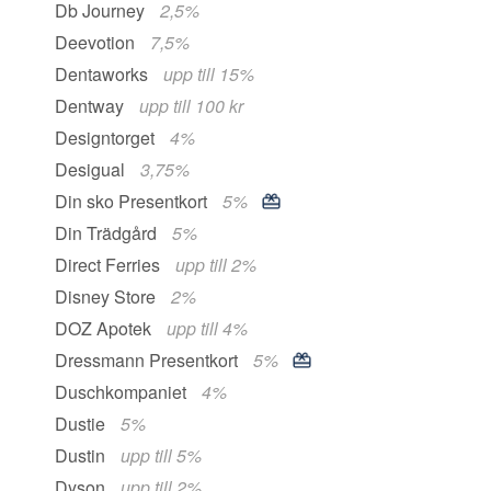
Db Journey
2,5%
Deevotion
7,5%
Dentaworks
upp till 15%
Dentway
upp till 100 kr
Designtorget
4%
Desigual
3,75%
Din sko Presentkort
5%
Din Trädgård
5%
Direct Ferries
upp till 2%
Disney Store
2%
DOZ Apotek
upp till 4%
Dressmann Presentkort
5%
Duschkompaniet
4%
Dustie
5%
Dustin
upp till 5%
Dyson
upp till 2%