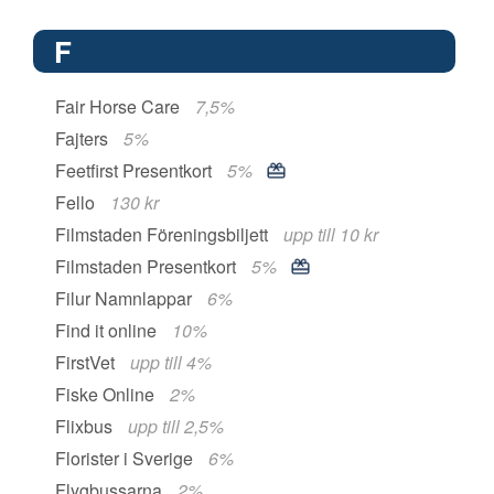
F
Fair Horse Care
7,5%
Fajters
5%
Feetfirst Presentkort
5%
Fello
130 kr
Filmstaden Föreningsbiljett
upp till 10 kr
Filmstaden Presentkort
5%
Filur Namnlappar
6%
Find it online
10%
FirstVet
upp till 4%
Fiske Online
2%
Flixbus
upp till 2,5%
Florister i Sverige
6%
Flygbussarna
2%