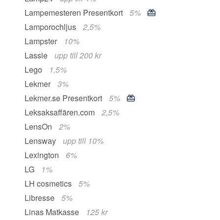
Lampemesteren Presentkort
5%
Lamporochljus
2,5%
Lampster
10%
Lassie
upp till 200 kr
Lego
1,5%
Lekmer
3%
Lekmer.se Presentkort
5%
Leksaksaffären.com
2,5%
LensOn
2%
Lensway
upp till 10%
Lexington
6%
LG
1%
LH cosmetics
5%
Libresse
5%
Linas Matkasse
125 kr