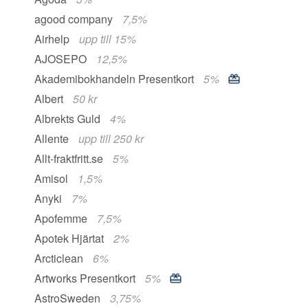
agood company
7,5%
Airhelp
upp till 15%
AJOSEPO
12,5%
Akademibokhandeln Presentkort
5%
Albert
50 kr
Albrekts Guld
4%
Allente
upp till 250 kr
Allt-fraktfritt.se
5%
Amisol
1,5%
Anyki
7%
Apofemme
7,5%
Apotek Hjärtat
2%
Arcticlean
6%
Artworks Presentkort
5%
AstroSweden
3,75%