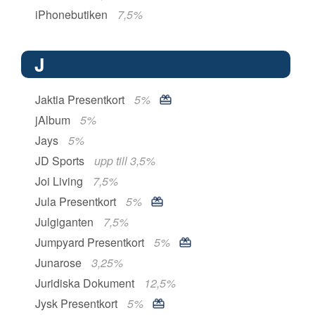
iPhonebutiken
7,5%
J
Jaktia Presentkort
5%
jAlbum
5%
Jays
5%
JD Sports
upp till 3,5%
Joi Living
7,5%
Jula Presentkort
5%
Julgiganten
7,5%
Jumpyard Presentkort
5%
Junarose
3,25%
Juridiska Dokument
12,5%
Jysk Presentkort
5%