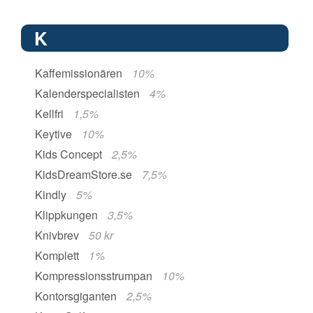
K
Kaffemissionären
10%
Kalenderspecialisten
4%
Kellfri
1,5%
Keytive
10%
Kids Concept
2,5%
KidsDreamStore.se
7,5%
Kindly
5%
Klippkungen
3,5%
Knivbrev
50 kr
Komplett
1%
Kompressionsstrumpan
10%
Kontorsgiganten
2,5%