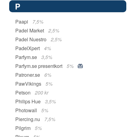
P
Paapi
7,5%
Padel Market
2,5%
Padel Nuestro
2,5%
PadelXpert
4%
Parfym.se
3,5%
Parfym.se presentkort
5%
Patroner.se
6%
PawVikings
5%
Petson
200 kr
Philips Hue
3,5%
Photowall
5%
Piercing.nu
7,5%
Pilgrim
5%
Pixum
5%