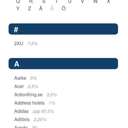
Q
R
S
T
U
V
W
X
Y
Z
Å
Ä
Ö
#
2XU
7,5%
A
Aarke
5%
Acer
2,5%
ActionKing.se
3,5%
Address hotels
1%
Adidas
upp till 3%
Adlibris
2,25%
Agoda
3%