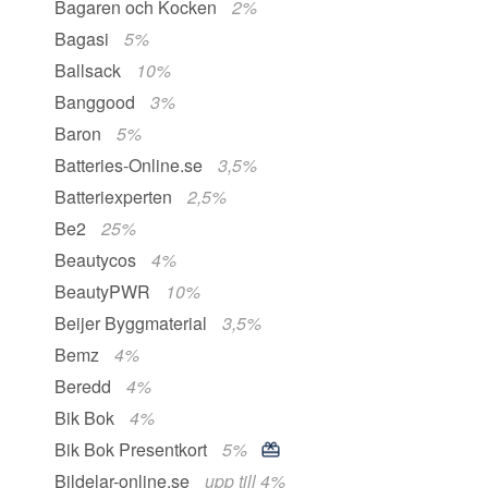
Bagaren och Kocken
2%
Bagasi
5%
Ballsack
10%
Banggood
3%
Baron
5%
Batteries-Online.se
3,5%
Batteriexperten
2,5%
Be2
25%
Beautycos
4%
BeautyPWR
10%
Beijer Byggmaterial
3,5%
Bemz
4%
Beredd
4%
Bik Bok
4%
Bik Bok Presentkort
5%
Bildelar-online.se
upp till 4%