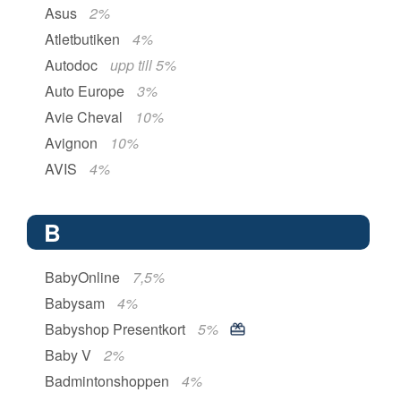
Asus
2%
Atletbutiken
4%
Autodoc
upp till 5%
Auto Europe
3%
Avie Cheval
10%
Avignon
10%
AVIS
4%
B
BabyOnline
7,5%
Babysam
4%
Babyshop Presentkort
5%
Baby V
2%
Badmintonshoppen
4%