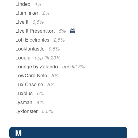
Lindex
4%
Liten leker
2%
Live It
3,5%
Live it Presentkort
5%
Loh Electronics
2,5%
Lookfantastic
0,5%
Loopia
upp till 20%
Lounge by Zalando
upp till 3%
LowCarb-Keto
5%
Lux-Case.se
5%
Luxplus
5%
Lysman
4%
Lyxfönster
5,5%
M