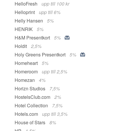
HelloFresh
upp till 100 kr
Helloprint
upp till 6%
Helly Hansen
5%
HENRIK
5%
H&M Presentkort
5%
Holdit
2,5%
Holy Greens Presentkort
5%
Homeheart
5%
Homeroom
upp till 2,5%
Homezan
4%
Horizn Studios
7,5%
HostelsClub.com
2%
Hotel Collection
7,5%
Hotels.com
upp till 3,5%
House of Stars
8%
HP
1,5%