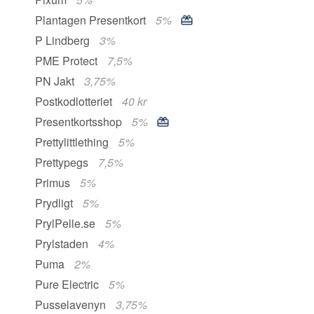
Plantagen Presentkort
5%
P Lindberg
3%
PME Protect
7,5%
PN Jakt
3,75%
Postkodlotteriet
40 kr
Presentkortsshop
5%
Prettylittlething
5%
Prettypegs
7,5%
Primus
5%
Prydligt
5%
PrylPelle.se
5%
Prylstaden
4%
Puma
2%
Pure Electric
5%
Pusselavenyn
3,75%