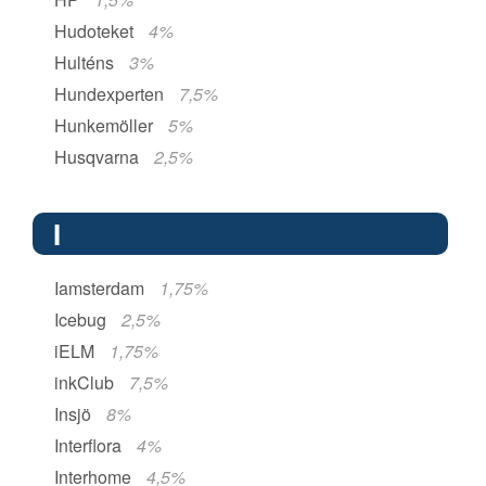
Hudoteket
4%
Hulténs
3%
Hundexperten
7,5%
Hunkemöller
5%
Husqvarna
2,5%
I
Iamsterdam
1,75%
Icebug
2,5%
iELM
1,75%
inkClub
7,5%
Insjö
8%
Interflora
4%
Interhome
4,5%