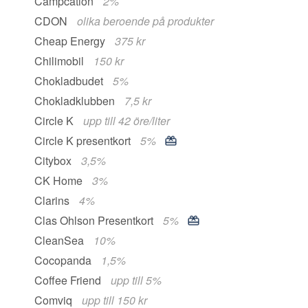
Campcation
2%
CDON
olika beroende på produkter
Cheap Energy
375 kr
Chilimobil
150 kr
Chokladbudet
5%
Chokladklubben
7,5 kr
Circle K
upp till 42 öre/liter
Circle K presentkort
5%
Citybox
3,5%
CK Home
3%
Clarins
4%
Clas Ohlson Presentkort
5%
CleanSea
10%
Cocopanda
1,5%
Coffee Friend
upp till 5%
Comviq
upp till 150 kr