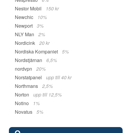
Nestor Mobil
150 kr
Newchic
10%
Newport
3%
NLY Man
2%
Nordicink
20 kr
Nordiska Kompaniet
5%
Nordstjärnan
6,5%
nordvpn
20%
Norstatpanel
upp till 40 kr
Northmans
2,5%
Norton
upp till 12,5%
Notino
1%
Novatus
5%
O