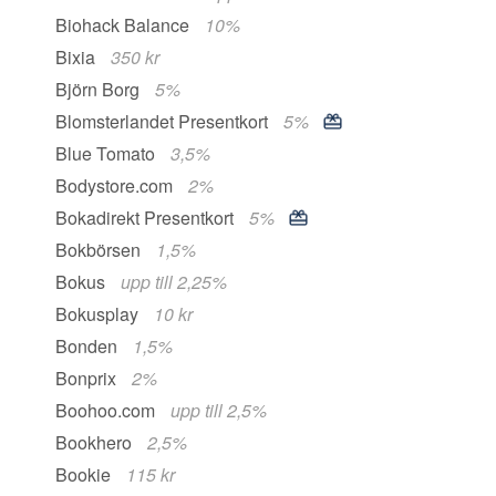
Biohack Balance
10%
Bixia
350 kr
Björn Borg
5%
Blomsterlandet Presentkort
5%
Blue Tomato
3,5%
Bodystore.com
2%
Bokadirekt Presentkort
5%
Bokbörsen
1,5%
Bokus
upp till 2,25%
Bokusplay
10 kr
Bonden
1,5%
Bonprix
2%
Boohoo.com
upp till 2,5%
Bookhero
2,5%
Bookie
115 kr