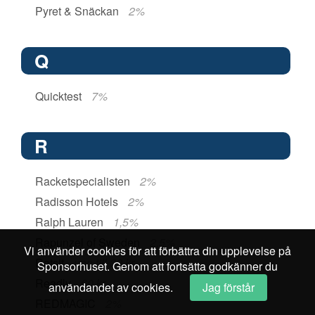
Pyret & Snäckan
2%
Q
Quicktest
7%
R
Racketspecialisten
2%
Radisson Hotels
2%
Ralph Lauren
1,5%
Rapunzel of Sweden
2,5%
Vi använder cookies för att förbättra din upplevelse på
Ratsit
upp till 30 kr
Sponsorhuset. Genom att fortsätta godkänner du
Readly
60 kr
användandet av cookies.
Jag förstår
REDMAGIC
2%