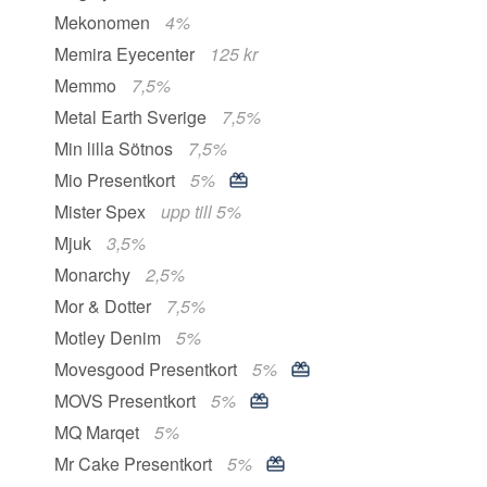
Mekonomen
4%
Memira Eyecenter
125 kr
Memmo
7,5%
Metal Earth Sverige
7,5%
Min lilla Sötnos
7,5%
Mio Presentkort
5%
Mister Spex
upp till 5%
Mjuk
3,5%
Monarchy
2,5%
Mor & Dotter
7,5%
Motley Denim
5%
Movesgood Presentkort
5%
MOVS Presentkort
5%
MQ Marqet
5%
Mr Cake Presentkort
5%