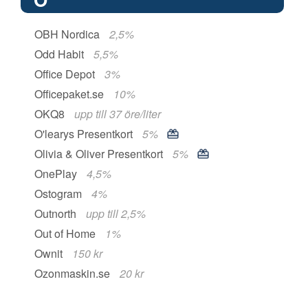
OBH Nordica
2,5%
Odd Habit
5,5%
Office Depot
3%
Officepaket.se
10%
OKQ8
upp till 37 öre/liter
O'learys Presentkort
5%
Olivia & Oliver Presentkort
5%
OnePlay
4,5%
Ostogram
4%
Outnorth
upp till 2,5%
Out of Home
1%
Ownit
150 kr
Ozonmaskin.se
20 kr