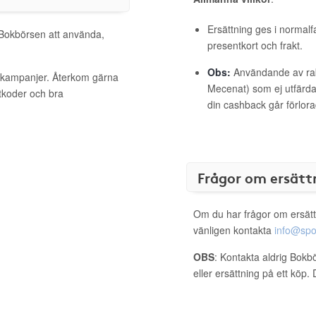
Ersättning ges i normalf
l Bokbörsen att använda,
presentkort och frakt.
Obs:
Användande av raba
a kampanjer. Återkom gärna
Mecenat) som ej utfärdat
ttkoder och bra
din cashback går förlora
Frågor om ersätt
Om du har frågor om ersätt
vänligen kontakta
info@spo
OBS
: Kontakta aldrig Bokb
eller ersättning på ett köp