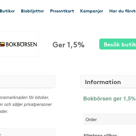
Butiker
Biobiljetter
Presentkort
Kampanjer
Har du före
Ger 1,5%
Besök buti
Information
onsmarknaden för böcker,
Bokbörsen ger 1,5% 
er och säljer privatpersoner
nder.
Order
r
Allmänna villkor
: