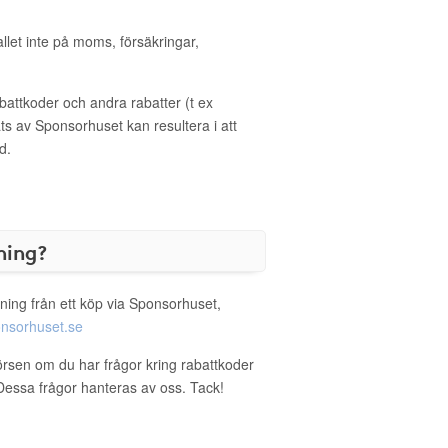
allet inte på moms, försäkringar,
ttkoder och andra rabatter (t ex
s av Sponsorhuset kan resultera i att
d.
ning?
ning från ett köp via Sponsorhuset,
nsorhuset.se
örsen om du har frågor kring rabattkoder
. Dessa frågor hanteras av oss. Tack!