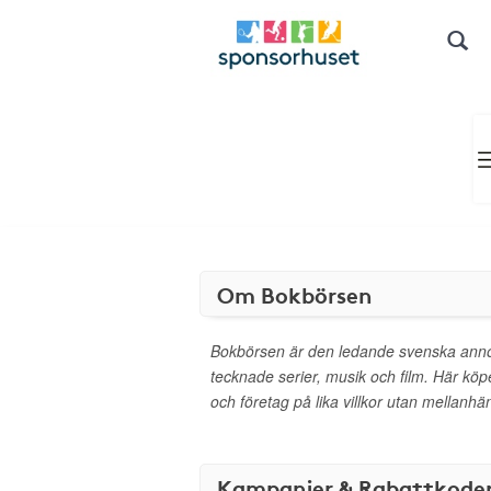
Om Bokbörsen
Bokbörsen är den ledande svenska ann
tecknade serier, musik och film. Här köp
och företag på lika villkor utan mellanhä
Kampanjer & Rabattkode