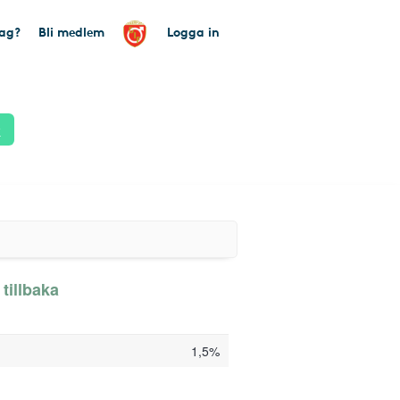
tag?
Bli medlem
Logga in
k
tillbaka
1,5%