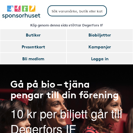
Köp genom denna sida stöttar Degerfors IF
Butiker
Biobiljetter
Presentkort
Kampanjer
Bli medlem
Logga in
Gå på bio – tjäna
pengar till din förening
10 kr per biljett går till
Degerfors IF