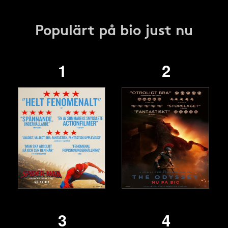
Populärt på bio just nu
1
2
3
4