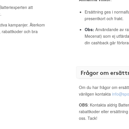
Batteriexperten att
Ersättning ges i normalf
.
presentkort och frakt.
aktiva kampanjer. Återkom
Obs:
Användande av raba
, rabattkoder och bra
Mecenat) som ej utfärdat
din cashback går förlora
Frågor om ersätt
Om du har frågor om ersätt
vänligen kontakta
info@spo
OBS
: Kontakta aldrig Batte
rabattkoder eller ersättnin
oss. Tack!