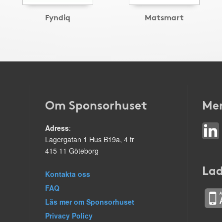
Fyndiq
Matsmart
Om Sponsorhuset
Mer
Adress
:
Lagergatan 1 Hus B19a, 4 tr
415 11 Göteborg
Lad
Kontakta oss
FAQ
Läs mer om Sponsorhuset
Privacy Policy