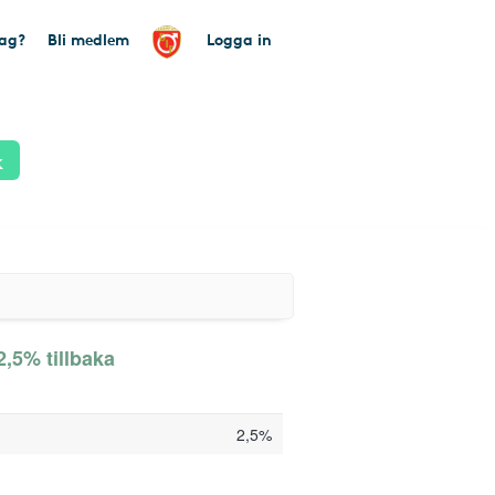
tag?
Bli medlem
Logga in
k
2,5% tillbaka
2,5%