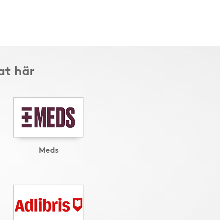
at här
Meds