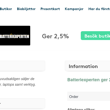
Butiker
Biobiljetter
Presentkort
Kampanjer
Har du före
Ger 2,5%
Besök buti
Information
huvudsakligen säljer de
Batteriexperten ger 
r, laptops samt verktyg.
Order
r
Allmänna villkor
: