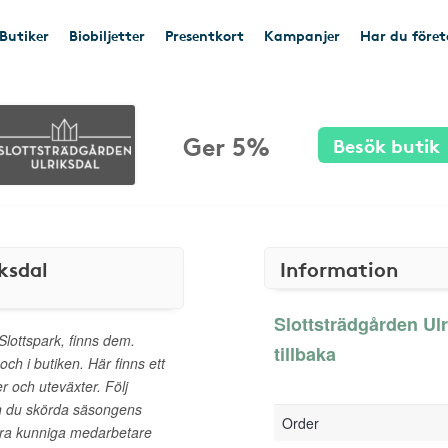
Butiker
Biobiljetter
Presentkort
Kampanjer
Har du före
Ger 5%
Besök butik
ksdal
Information
Slottsträdgården Ul
 Slottspark, finns dem.
tillbaka
ch i butiken. Här finns ett
r och uteväxter. Följ
an du skörda säsongens
Order
åra kunniga medarbetare