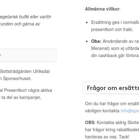
Allmänna villkor
:
egetarisk buffé eller varför
Ersättning ges i normalf
n grunden och gärna av
presentkort och frakt.
Obs:
Användande av raba
Mecenat) som ej utfärdat
r
din cashback går förlora
Slottsträdgården Ulriksdal
om Sponsorhuset.
Frågor om ersätt
al Presentkort några aktiva
 ta del av kampanjer,
Om du har frågor om ersätt
vänligen kontakta
info@spo
OBS
: Kontakta aldrig Slot
har frågor kring rabattkoder
hanteras av oss. Tack!