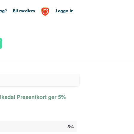
tag?
Bli medlem
Logga in
riksdal Presentkort ger 5%
5%