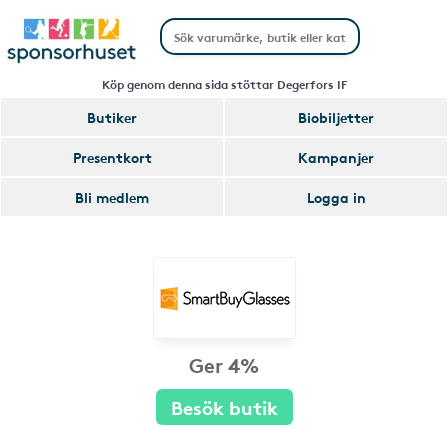
Köp genom denna sida stöttar Degerfors IF
Butiker
Biobiljetter
Presentkort
Kampanjer
Bli medlem
Logga in
Ger 4%
Besök butik