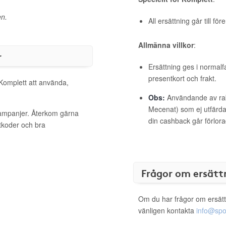
en.
All ersättning går till fö
Allmänna villkor
:
r
Ersättning ges i normalf
presentkort och frakt.
 Komplett att använda,
Obs:
Användande av raba
Mecenat) som ej utfärdat
kampanjer. Återkom gärna
din cashback går förlora
ttkoder och bra
Frågor om ersätt
Om du har frågor om ersätt
vänligen kontakta
info@spo