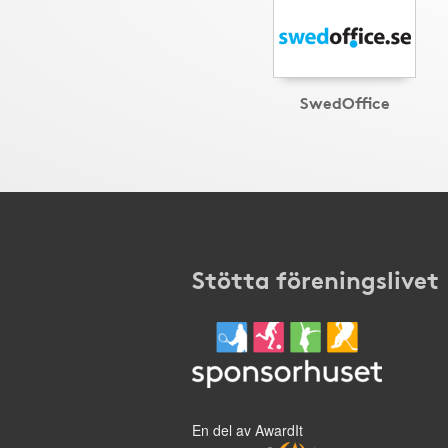
SwedOffice
Stötta föreningslivet
En del av AwardIt