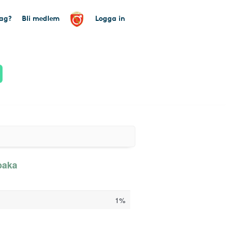
tag?
Bli medlem
Logga in
baka
1%