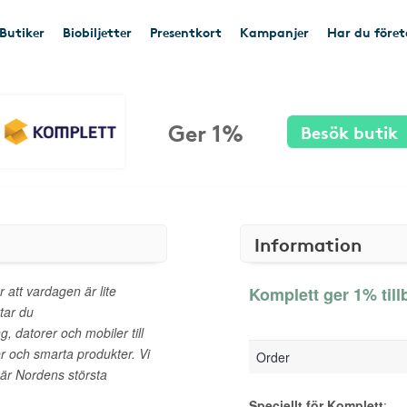
Butiker
Biobiljetter
Presentkort
Kampanjer
Har du före
Ger 1%
Besök butik
Information
 att vardagen är lite
Komplett ger 1% till
tar du
g, datorer och mobiler till
er och smarta produkter. Vi
Order
 är Nordens största
Speciellt för Komplett
: