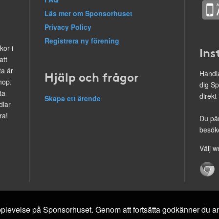
Läs mer om Sponsorhuset
Privacy Policy
Registrera ny förening
kor i
Ins
att
ta är
Hjälp och frågor
Handla
hop.
dig Sp
ta
direkt
Skapa ett ärende
dlar
ra!
Du på
besöke
Välj w
 upplevelse på Sponsorhuset. Genom att fortsätta godkänner du