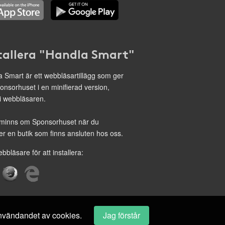
tallera "Handla Smart"
 Smart är ett webbläsartillägg som ger
onsorhuset i en minifierad version,
 i webbläsaren.
minns om Sponsorhuset när du
r en butik som finns ansluten hos oss.
ebbläsare för att installera:
 användandet av cookies.
Jag förstår