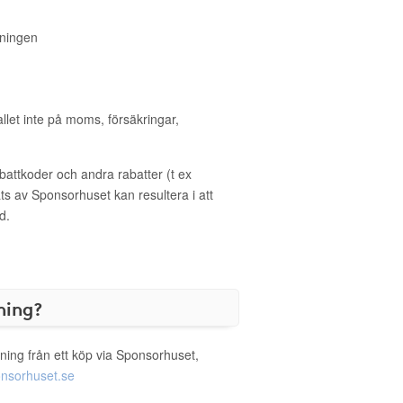
reningen
allet inte på moms, försäkringar,
ttkoder och andra rabatter (t ex
s av Sponsorhuset kan resultera i att
d.
ning?
ning från ett köp via Sponsorhuset,
nsorhuset.se