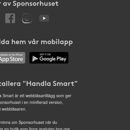
 av Sponsorhuset
da hem vår mobilapp
tallera "Handla Smart"
 Smart är ett webbläsartillägg som ger
onsorhuset i en minifierad version,
 i webbläsaren.
minns om Sponsorhuset när du
r en butik som finns ansluten hos oss.