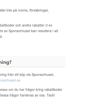
allet inte på moms, försäkringar,
ttkoder och andra rabatter (t ex
s av Sponsorhuset kan resultera i att
d.
ning?
ning från ett köp via Sponsorhuset,
nsorhuset.se
resso om du har frågor kring rabattkoder
. Dessa frågor hanteras av oss. Tack!