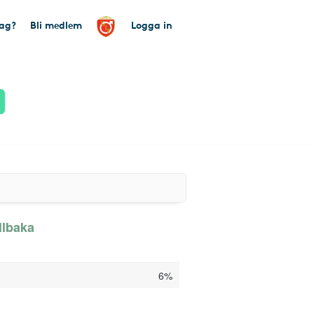
tag?
Bli medlem
Logga in
llbaka
6%