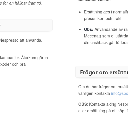
 för en hållbar framtid.
Ersättning ges i normalf
presentkort och frakt.
r
Obs:
Användande av raba
Mecenat) som ej utfärdat
l Nespresso att använda,
din cashback går förlora
a kampanjer. Återkom gärna
ttkoder och bra
Frågor om ersätt
Om du har frågor om ersätt
vänligen kontakta
info@spo
OBS
: Kontakta aldrig Nesp
eller ersättning på ett köp