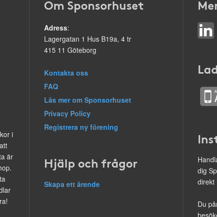
Om Sponsorhuset
Mer
Adress
:
Lagergatan 1 Hus B19a, 4 tr
415 11 Göteborg
Lad
Kontakta oss
FAQ
Läs mer om Sponsorhuset
Privacy Policy
Registrera ny förening
kor i
Ins
att
ta är
Hjälp och frågor
Handla
hop.
dig Sp
ta
direkt
Skapa ett ärende
dlar
ra!
Du på
besöke