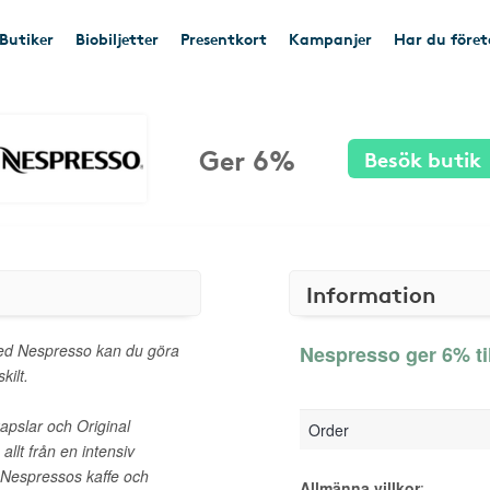
Butiker
Biobiljetter
Presentkort
Kampanjer
Har du före
Ger 6%
Besök butik
Information
Med Nespresso kan du göra
Nespresso ger 6% ti
kilt.
apslar och Original
Order
allt från en intensiv
k Nespressos kaffe och
Allmänna villkor
: