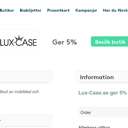
Butiker
Biobiljetter
Presentkort
Kampanjer
Har du före
Ger 5%
Besök butik
Information
tbud av mobilskal och
Lux-Case.se ger 5% 
Order
r
Allmänna villkor
: