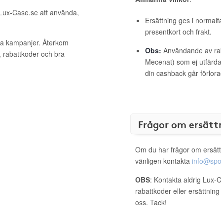
 Lux-Case.se att använda,
Ersättning ges i normalf
presentkort och frakt.
iva kampanjer. Återkom
Obs:
Användande av raba
, rabattkoder och bra
Mecenat) som ej utfärdat
din cashback går förlora
Frågor om ersätt
Om du har frågor om ersätt
vänligen kontakta
info@spo
OBS
: Kontakta aldrig Lux-
rabattkoder eller ersättnin
oss. Tack!