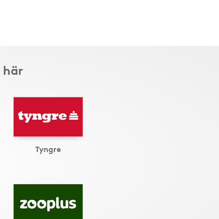
 här
Tyngre