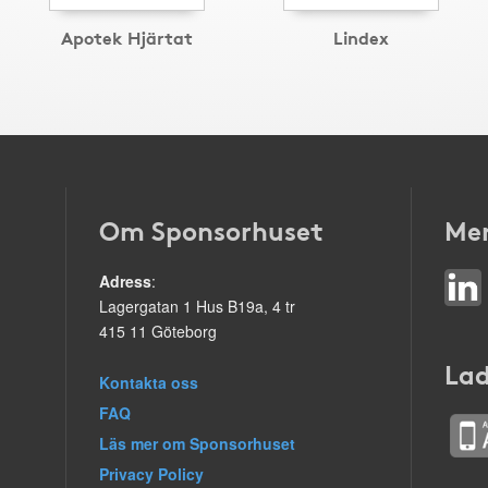
Apotek Hjärtat
Lindex
Om Sponsorhuset
Mer
Adress
:
Lagergatan 1 Hus B19a, 4 tr
415 11 Göteborg
Lad
Kontakta oss
FAQ
Läs mer om Sponsorhuset
Privacy Policy