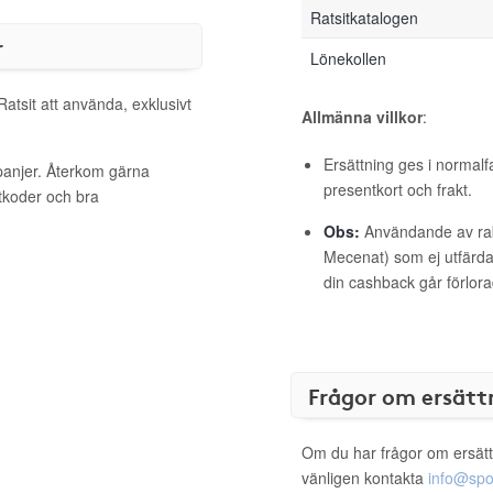
Ratsitkatalogen
r
Lönekollen
Ratsit att använda, exklusivt
Allmänna villkor
:
Ersättning ges i normalf
mpanjer. Återkom gärna
presentkort och frakt.
ttkoder och bra
Obs:
Användande av raba
Mecenat) som ej utfärdat
din cashback går förlora
Frågor om ersätt
Om du har frågor om ersätt
vänligen kontakta
info@spo