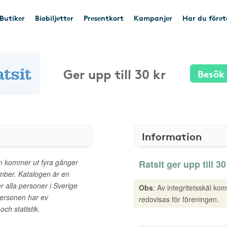
Butiker
Biobiljetter
Presentkort
Kampanjer
Har du före
Ger upp till 30 kr
Besök
Information
som kommer ut fyra gånger
Ratsit ger upp till 30
ember. Katalogen är en
 alla personer i Sverige
Obs
: Av integritetsskäl ko
personen har ev
redovisas för föreningen.
ch statistik.