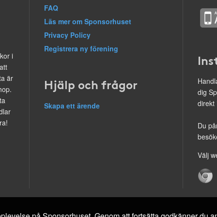
FAQ
Läs mer om Sponsorhuset
Privacy Policy
Registrera ny förening
kor i
Ins
att
ta är
Hjälp och frågor
Handla
hop.
dig Sp
ta
direkt
Skapa ett ärende
dlar
ra!
Du på
besöke
Välj w
 upplevelse på Sponsorhuset. Genom att fortsätta godkänner du