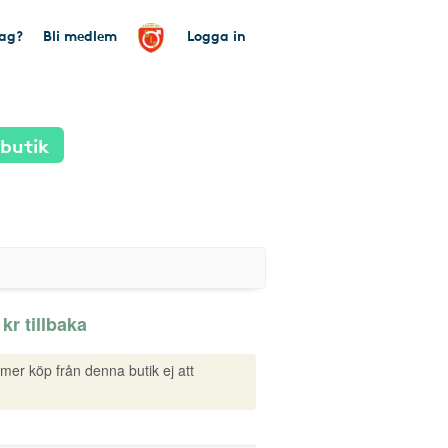
tag?
Bli medlem
Logga in
 butik
 kr tillbaka
mmer köp från denna butik ej att