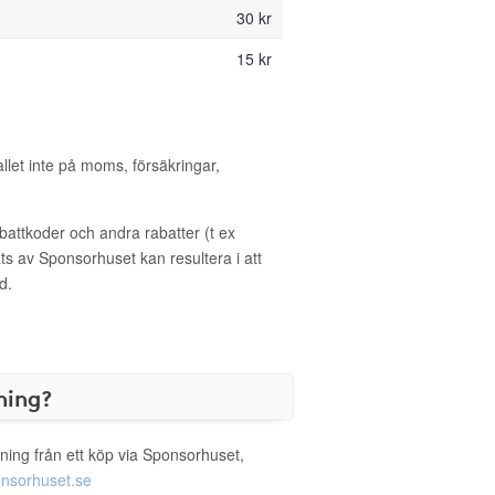
30 kr
15 kr
allet inte på moms, försäkringar,
ttkoder och andra rabatter (t ex
s av Sponsorhuset kan resultera i att
d.
ning?
ning från ett köp via Sponsorhuset,
nsorhuset.se