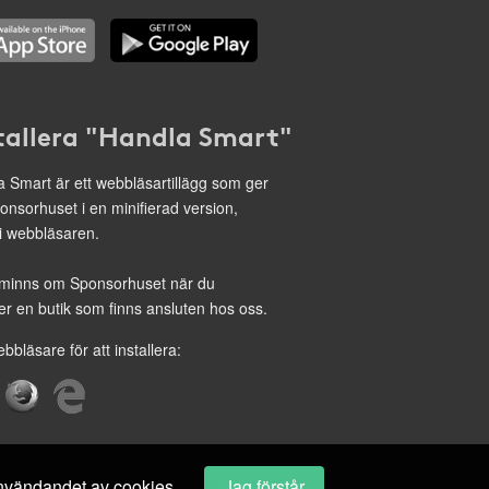
tallera "Handla Smart"
 Smart är ett webbläsartillägg som ger
onsorhuset i en minifierad version,
 i webbläsaren.
minns om Sponsorhuset när du
r en butik som finns ansluten hos oss.
ebbläsare för att installera:
 användandet av cookies.
Jag förstår