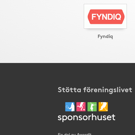
Fyndiq
Stötta föreningslivet
En del av AwardIt