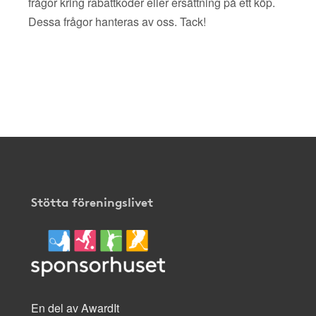
frågor kring rabattkoder eller ersättning på ett köp.
Dessa frågor hanteras av oss. Tack!
Stötta föreningslivet
En del av AwardIt